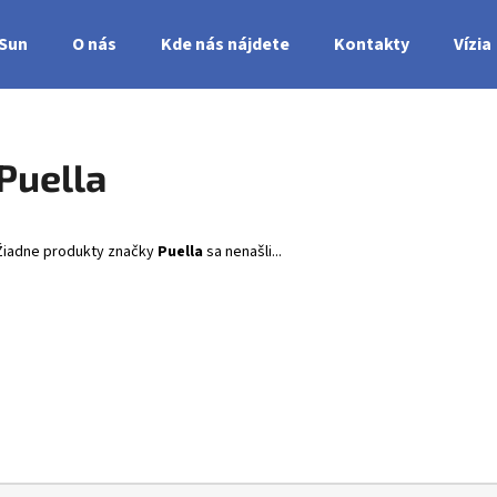
nSun
O nás
Kde nás nájdete
Kontakty
Vízia
Čo potrebujete nájsť?
Puella
HĽADAŤ
Žiadne produkty značky
Puella
sa nenašli...