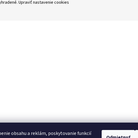
vyhradené.
Upraviť nastavenie cookies
enie obsahu a reklám, poskytovanie funkcií
Odmietnuť