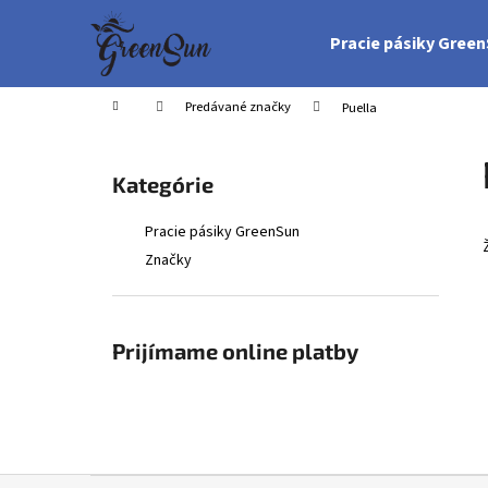
K
Prejsť
na
o
Pracie pásiky Gree
obsah
Späť
Späť
š
do
do
í
Domov
Predávané značky
Puella
obchodu
obchodu
k
B
o
Preskočiť
Kategórie
č
kategórie
n
Pracie pásiky GreenSun
ý
Značky
p
a
n
Prijímame online platby
e
l
Z