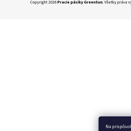
Copyright 2026
Pracie pásiky GreenSun
. Všetky práva 
á
p
ä
t
i
e
Na prispôsob