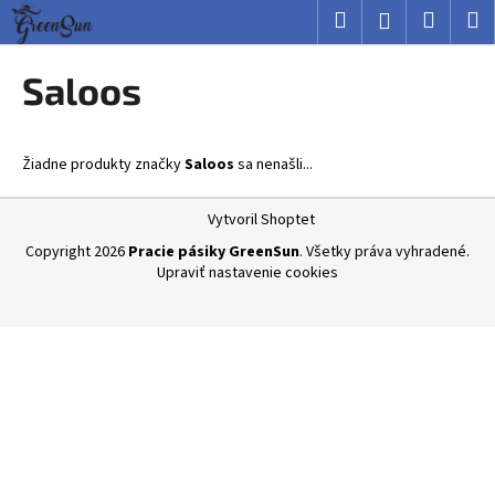
K
Prejsť
Hľadať
Nákup
M
Prihlásenie
na
o
obsah
Späť
Späť
košík
š
Saloos
í
Č
k
o
Žiadne produkty značky
Saloos
sa nenašli...
p
o
Z
Vytvoril Shoptet
t
á
Copyright 2026
Pracie pásiky GreenSun
. Všetky práva vyhradené.
r
p
Upraviť nastavenie cookies
e
ä
b
t
u
i
j
e
e
t
e
n