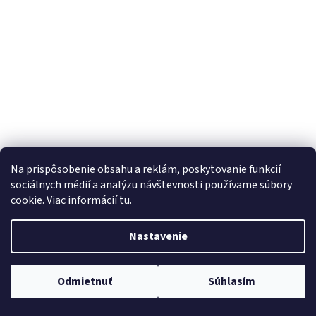
á
j
s
ť
?
HĽADAŤ
Na prispôsobenie obsahu a reklám, poskytovanie funkcií
sociálnych médií a analýzu návštevnosti používame súbory
cookie. Viac informácií
tu
.
Nastavenie
Odmietnuť
Súhlasím