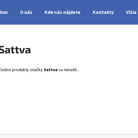
nSun
O nás
Kde nás nájdete
Kontakty
Vízia
Čo potrebujete nájsť?
Sattva
HĽADAŤ
Žiadne produkty značky
Sattva
sa nenašli...