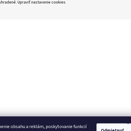
vyhradené.
Upraviť nastavenie cookies
enie obsahu a reklám, poskytovanie funkcií
Odmietnuť