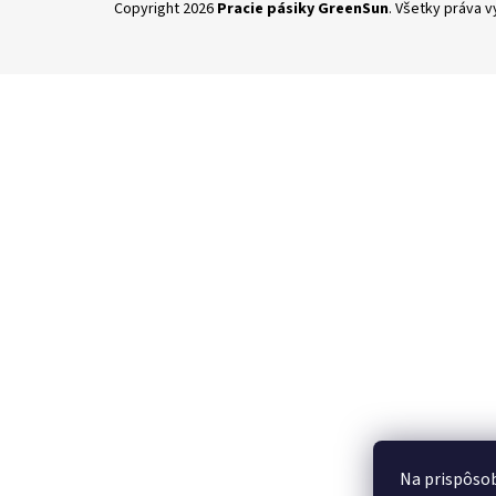
Copyright 2026
Pracie pásiky GreenSun
. Všetky práva 
á
p
ä
t
i
e
Na prispôsob