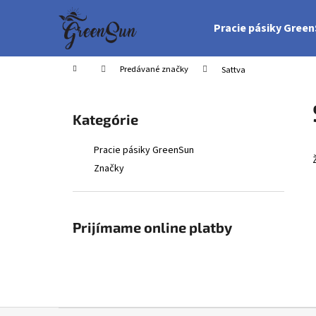
K
Prejsť
na
o
Pracie pásiky Gree
obsah
Späť
Späť
š
do
do
í
Domov
Predávané značky
Sattva
obchodu
obchodu
k
B
o
Preskočiť
Kategórie
č
kategórie
n
Pracie pásiky GreenSun
ý
Značky
p
a
n
Prijímame online platby
e
l
Z