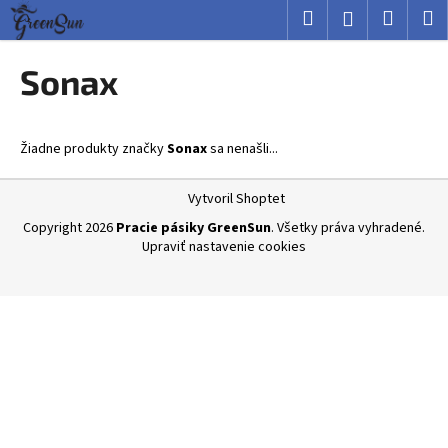
K
Prejsť
Hľadať
Nákup
M
Prihlásenie
na
o
obsah
Späť
Späť
košík
š
Sonax
í
Č
k
o
Žiadne produkty značky
Sonax
sa nenašli...
p
o
Z
Vytvoril Shoptet
t
á
Copyright 2026
Pracie pásiky GreenSun
. Všetky práva vyhradené.
r
p
Upraviť nastavenie cookies
e
ä
b
t
u
i
j
e
e
t
e
n