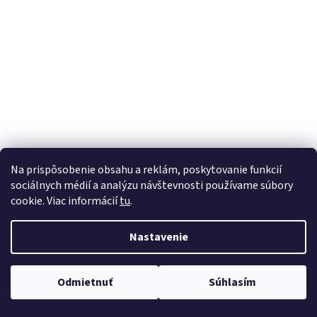
á
j
s
ť
?
HĽADAŤ
Na prispôsobenie obsahu a reklám, poskytovanie funkcií
sociálnych médií a analýzu návštevnosti používame súbory
cookie. Viac informácií
tu
.
Nastavenie
Odmietnuť
Súhlasím