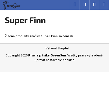
K
Prejsť
Hľadať
Nákup
M
Prihlásenie
na
o
obsah
Späť
Späť
košík
š
Super Finn
í
Č
k
o
Žiadne produkty značky
Super Finn
sa nenašli...
p
o
Z
Vytvoril Shoptet
t
á
Copyright 2026
Pracie pásiky GreenSun
. Všetky práva vyhradené.
r
p
Upraviť nastavenie cookies
e
ä
b
t
u
i
j
e
e
t
e
n