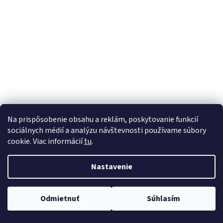
á
j
s
ť
?
HĽADAŤ
Na prispôsobenie obsahu a reklám, poskytovanie funkcií
sociálnych médií a analýzu návštevnosti používame súbory
cookie. Viac informácií
tu
.
Nastavenie
Odmietnuť
Súhlasím