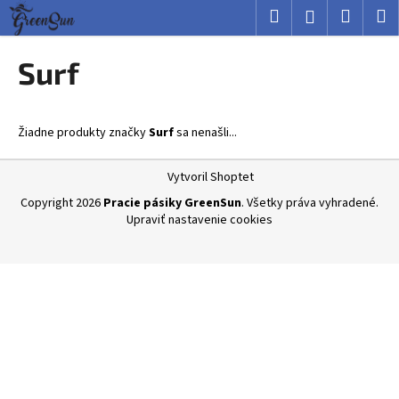
K
Prejsť
Hľadať
Nákup
M
Prihlásenie
na
o
obsah
Späť
Späť
košík
š
Surf
í
Č
k
o
Žiadne produkty značky
Surf
sa nenašli...
p
o
Z
Vytvoril Shoptet
t
á
Copyright 2026
Pracie pásiky GreenSun
. Všetky práva vyhradené.
r
p
Upraviť nastavenie cookies
e
ä
b
t
u
i
j
e
e
t
e
n