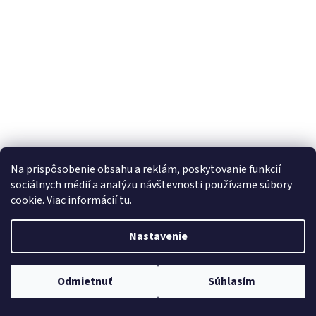
á
j
s
ť
?
HĽADAŤ
Na prispôsobenie obsahu a reklám, poskytovanie funkcií
sociálnych médií a analýzu návštevnosti používame súbory
cookie. Viac informácií
tu
.
Nastavenie
Odmietnuť
Súhlasím