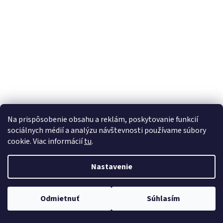
á
j
s
ť
?
HĽADAŤ
Na prispôsobenie obsahu a reklám, poskytovanie funkcií
sociálnych médií a analýzu návštevnosti používame súbory
cookie. Viac informácií
tu
.
Nastavenie
Odmietnuť
Súhlasím