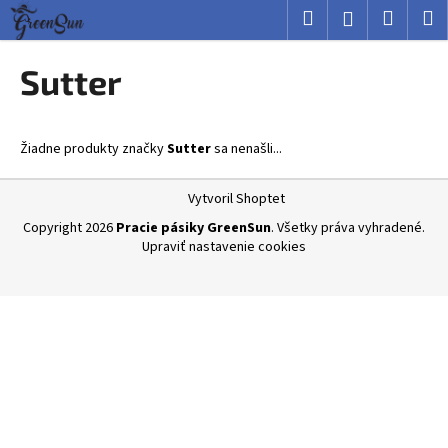
K
Prejsť
Hľadať
Nákup
M
Prihlásenie
na
o
obsah
Späť
Späť
košík
š
Sutter
í
Č
k
o
Žiadne produkty značky
Sutter
sa nenašli...
p
o
Z
Vytvoril Shoptet
t
á
Copyright 2026
Pracie pásiky GreenSun
. Všetky práva vyhradené.
r
p
Upraviť nastavenie cookies
e
ä
b
t
u
i
j
e
e
t
e
n