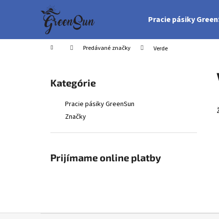
K
Prejsť
na
o
Pracie pásiky Gree
obsah
Späť
Späť
š
do
do
í
Domov
Predávané značky
Verde
obchodu
obchodu
k
B
o
Preskočiť
Kategórie
č
kategórie
n
Pracie pásiky GreenSun
ý
Značky
p
a
n
Prijímame online platby
e
l
Z