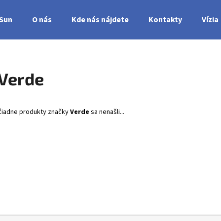
nSun
O nás
Kde nás nájdete
Kontakty
Vízia
Čo potrebujete nájsť?
Verde
HĽADAŤ
Žiadne produkty značky
Verde
sa nenašli...