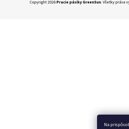
Copyright 2026
Pracie pásiky GreenSun
. Všetky práva 
á
p
ä
t
i
e
Na prispôsob