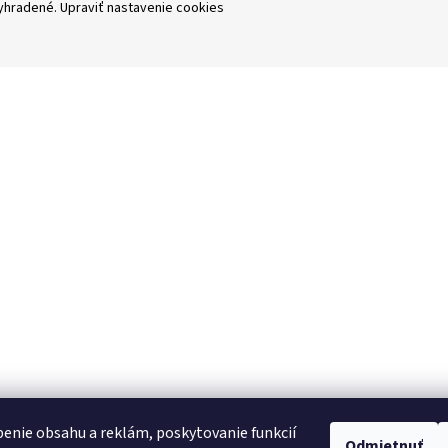
vyhradené.
Upraviť nastavenie cookies
enie obsahu a reklám, poskytovanie funkcií
Odmietnuť