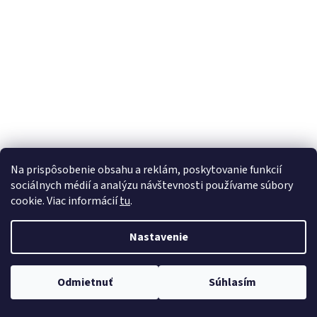
á
j
s
ť
?
HĽADAŤ
Na prispôsobenie obsahu a reklám, poskytovanie funkcií
sociálnych médií a analýzu návštevnosti používame súbory
cookie. Viac informácií
tu
.
Nastavenie
Odmietnuť
Súhlasím