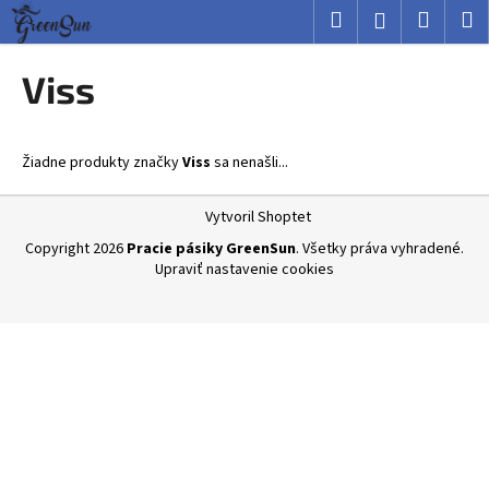
K
Prejsť
Hľadať
Nákup
M
Prihlásenie
na
o
obsah
Späť
Späť
košík
š
Viss
í
Č
k
o
Žiadne produkty značky
Viss
sa nenašli...
p
o
Z
Vytvoril Shoptet
t
á
Copyright 2026
Pracie pásiky GreenSun
. Všetky práva vyhradené.
r
p
Upraviť nastavenie cookies
e
ä
b
t
u
i
j
e
e
t
e
n