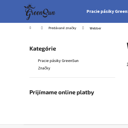
K
Prejsť
na
o
Pracie pásiky Gree
obsah
Späť
Späť
š
do
do
í
Domov
Predávané značky
Webber
obchodu
obchodu
k
B
o
Preskočiť
Kategórie
č
kategórie
n
Pracie pásiky GreenSun
ý
Značky
p
a
n
Prijímame online platby
e
l
Z