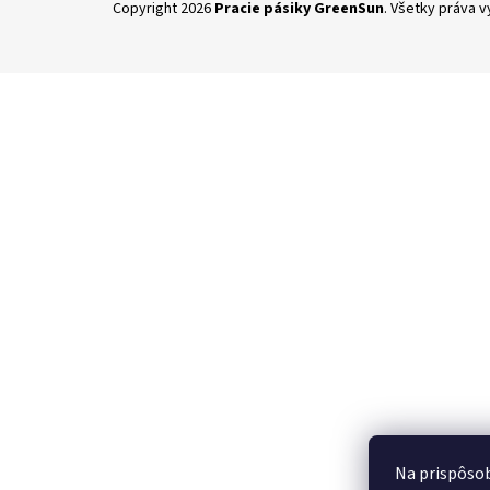
Copyright 2026
Pracie pásiky GreenSun
. Všetky práva 
á
p
ä
t
i
e
Na prispôsob