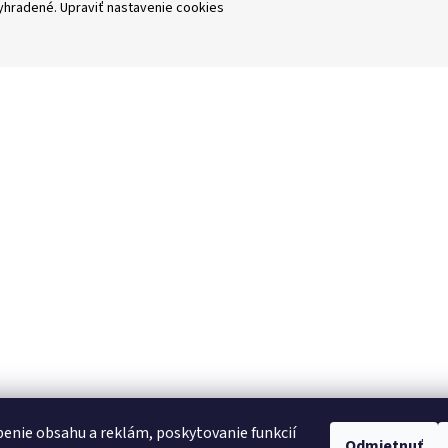
vyhradené.
Upraviť nastavenie cookies
enie obsahu a reklám, poskytovanie funkcií
Odmietnuť