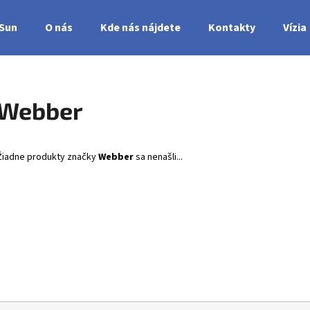
nSun
O nás
Kde nás nájdete
Kontakty
Vízia
Čo potrebujete nájsť?
Webber
HĽADAŤ
Žiadne produkty značky
Webber
sa nenašli...