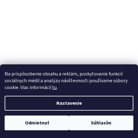
á
j
s
ť
?
HĽADAŤ
Na prispôsobenie obsahu a reklám, poskytovanie funkcií
sociálnych médií a analýzu návštevnosti používame súbory
cookie. Viac informácií
tu
.
Nastavenie
Odmietnuť
Súhlasím