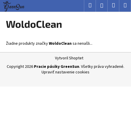
K
Prejsť
Hľadať
Nákup
M
Prihlásenie
na
o
obsah
Späť
Späť
košík
š
WoldoClean
í
Č
k
o
Žiadne produkty značky
WoldoClean
sa nenašli...
p
o
Z
Vytvoril Shoptet
t
á
Copyright 2026
Pracie pásiky GreenSun
. Všetky práva vyhradené.
r
p
Upraviť nastavenie cookies
e
ä
b
t
u
i
j
e
e
t
e
n