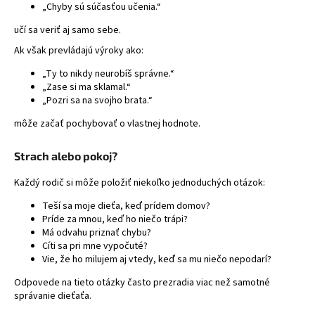
„Chyby sú súčasťou učenia.“
učí sa veriť aj samo sebe.
Ak však prevládajú výroky ako:
„Ty to nikdy neurobíš správne.“
„Zase si ma sklamal.“
„Pozri sa na svojho brata.“
môže začať pochybovať o vlastnej hodnote.
Strach alebo pokoj?
Každý rodič si môže položiť niekoľko jednoduchých otázok:
Teší sa moje dieťa, keď prídem domov?
Príde za mnou, keď ho niečo trápi?
Má odvahu priznať chybu?
Cíti sa pri mne vypočuté?
Vie, že ho milujem aj vtedy, keď sa mu niečo nepodarí?
Odpovede na tieto otázky často prezradia viac než samotné
správanie dieťaťa.