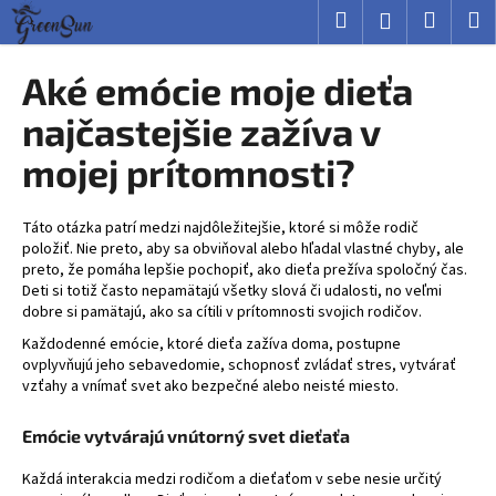
K
Prejsť
Hľadať
Nákup
M
Prihlásenie
na
o
obsah
Späť
Späť
košík
š
Aké emócie moje dieťa
í
Č
najčastejšie zažíva v
k
o
mojej prítomnosti?
p
o
Táto otázka patrí medzi najdôležitejšie, ktoré si môže rodič
t
položiť. Nie preto, aby sa obviňoval alebo hľadal vlastné chyby, ale
r
preto, že pomáha lepšie pochopiť, ako dieťa prežíva spoločný čas.
e
Deti si totiž často nepamätajú všetky slová či udalosti, no veľmi
dobre si pamätajú, ako sa cítili v prítomnosti svojich rodičov.
b
Každodenné emócie, ktoré dieťa zažíva doma, postupne
u
ovplyvňujú jeho sebavedomie, schopnosť zvládať stres, vytvárať
j
vzťahy a vnímať svet ako bezpečné alebo neisté miesto.
e
t
Emócie vytvárajú vnútorný svet dieťaťa
e
Každá interakcia medzi rodičom a dieťaťom v sebe nesie určitý
n