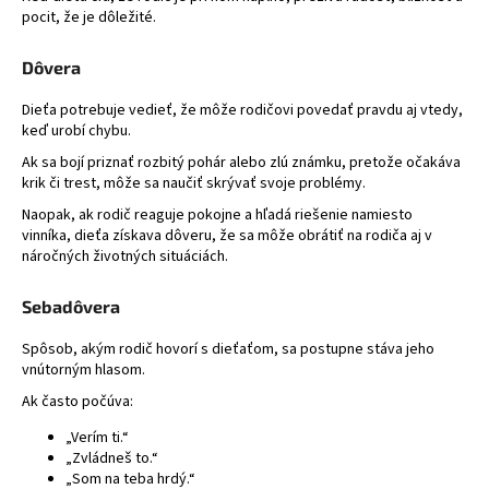
pocit, že je dôležité.
Dôvera
Dieťa potrebuje vedieť, že môže rodičovi povedať pravdu aj vtedy,
keď urobí chybu.
Ak sa bojí priznať rozbitý pohár alebo zlú známku, pretože očakáva
krik či trest, môže sa naučiť skrývať svoje problémy.
Naopak, ak rodič reaguje pokojne a hľadá riešenie namiesto
vinníka, dieťa získava dôveru, že sa môže obrátiť na rodiča aj v
náročných životných situáciách.
Sebadôvera
Spôsob, akým rodič hovorí s dieťaťom, sa postupne stáva jeho
vnútorným hlasom.
Ak často počúva:
„Verím ti.“
„Zvládneš to.“
„Som na teba hrdý.“