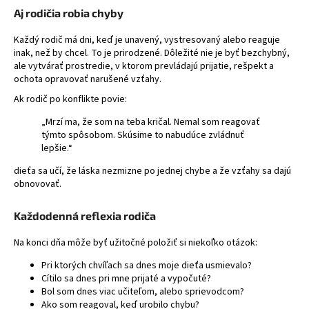
Aj rodičia robia chyby
Každý rodič má dni, keď je unavený, vystresovaný alebo reaguje
inak, než by chcel. To je prirodzené. Dôležité nie je byť bezchybný,
ale vytvárať prostredie, v ktorom prevládajú prijatie, rešpekt a
ochota opravovať narušené vzťahy.
Ak rodič po konflikte povie:
„Mrzí ma, že som na teba kričal. Nemal som reagovať
týmto spôsobom. Skúsime to nabudúce zvládnuť
lepšie.“
dieťa sa učí, že láska nezmizne po jednej chybe a že vzťahy sa dajú
obnovovať.
Každodenná reflexia rodiča
Na konci dňa môže byť užitočné položiť si niekoľko otázok:
Pri ktorých chvíľach sa dnes moje dieťa usmievalo?
Cítilo sa dnes pri mne prijaté a vypočuté?
Bol som dnes viac učiteľom, alebo sprievodcom?
Ako som reagoval, keď urobilo chybu?