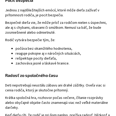
Pocit bezpečia
Jednou z najdôležitejších emócií, ktoré môže dieťa zažívať v
prítomnosti rodiča, je pocit bezpečia.
Bezpečné dieťa vie, že môže prísť za rodičom nielen s úspechmi,
ale aj s chybami, obavami či smútkom. Nemusí sa báť, že bude
zosmiešnené alebo odmietnuté.
Rodič vytvára bezpečie tým, že:
počúva bez okamžitého hodnotenia,
reaguje pokojne aj v náročných situáciách,
rešpektuje pocity dieťaťa,
zachováva jasné a láskavé hranice.
Radosť zo spoločného času
Deti nepotrebujú neustálu zábavu ani drahé zážitky. Oveľa viac si
cenia rodiča, ktorý je skutočne prítomný.
Krátka spoločná hra, rozhovor počas večere, čítanie rozprávky
alebo obyčajné objatie často znamenajú viac než veľké materiálne
darčeky.
Keď dieťa cíti, že rodič je pri ňom naplno, prežíva radosť, blízkosť a