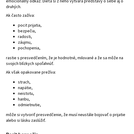
emocionálny odkaz. Dieťa si z neho vytvára predstavy o sebe aj o
á
druhých.
j
Ak často zažíva:
s
pocit prijatia,
ť
bezpečia,
radosti,
?
záujmu,
pochopenia,
rastie s presvedčením, že je hodnotné, milované a že sa môže na
svojich blízkych spoľahnúť.
HĽADAŤ
Ak však opakovane prežíva:
strach,
napätie,
neistotu,
hanbu,
odmietnutie,
môže si vytvoriť presvedčenie, že musí neustále bojovať o prijatie
alebo si lásku zaslúžiť.