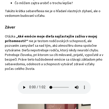
Čo môžem zajtra urobiť o trochu lepšie?
Takáto krátka sebareflexia nie je o hľadaní vlastných zlyhaní, ale o
vedomom budovaní vzťahu.
Záver
Otázka
„Aké emócie moje dieťa najčastejšie zažíva v mojej
prítomnosti?“
nie je testom rodičovských schopností, ale
pozvaním zamyslieť sa nad tým, akú atmosféru doma spoločne
vytvárame. Dieťa nepotrebuje rodiča, ktorý nikdy neurobí chybu.
Potrebuje človeka, pri ktorom sa cíti milované, prijaté, vypočuté a v
bezpečí. Práve tieto každodenné emócie sa stávajú základom jeho
sebavedomia, odolnosti a schopnosti vytvárať zdravé vzťahy
počas celého života.