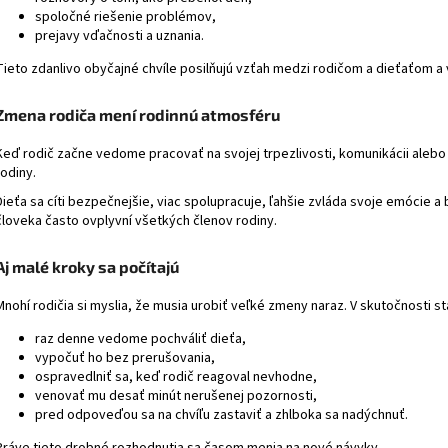
spoločné riešenie problémov,
prejavy vďačnosti a uznania.
Tieto zdanlivo obyčajné chvíle posilňujú vzťah medzi rodičom a dieťaťom a 
Zmena rodiča mení rodinnú atmosféru
Keď rodič začne vedome pracovať na svojej trpezlivosti, komunikácii alebo 
rodiny.
Dieťa sa cíti bezpečnejšie, viac spolupracuje, ľahšie zvláda svoje emócie a
človeka často ovplyvní všetkých členov rodiny.
Aj malé kroky sa počítajú
Mnohí rodičia si myslia, že musia urobiť veľké zmeny naraz. V skutočnosti 
raz denne vedome pochváliť dieťa,
vypočuť ho bez prerušovania,
ospravedlniť sa, keď rodič reagoval nevhodne,
venovať mu desať minút nerušenej pozornosti,
pred odpoveďou sa na chvíľu zastaviť a zhlboka sa nadýchnuť.
Práve tieto drobné rozhodnutia sa časom menia na nové návyky.