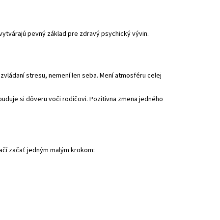
vytvárajú pevný základ pre zdravý psychický vývin.
zvládaní stresu, nemení len seba. Mení atmosféru celej
 buduje si dôveru voči rodičovi. Pozitívna zmena jedného
stačí začať jedným malým krokom: