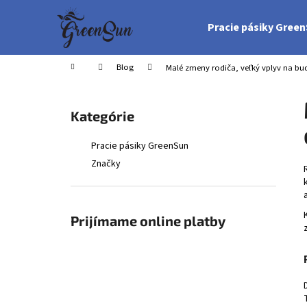
K
Prejsť
na
o
Pracie pásiky Gree
obsah
Späť
Späť
š
do
do
í
Domov
Blog
Malé zmeny rodiča, veľký vplyv na bu
obchodu
obchodu
k
B
o
Preskočiť
Kategórie
č
kategórie
n
Pracie pásiky GreenSun
ý
Značky
p
a
n
Prijímame online platby
e
l