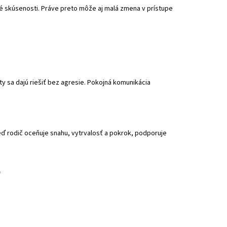
né skúsenosti. Práve preto môže aj malá zmena v prístupe
kty sa dajú riešiť bez agresie. Pokojná komunikácia
eď rodič oceňuje snahu, vytrvalosť a pokrok, podporuje
“