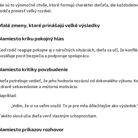
Nie sú to výnimočné chvíle, ktoré formujú charakter dieťaťa, ale každoden
rodiča priniesť veľký rozdiel.
Malé zmeny, ktoré prinášajú veľké výsledky
Namiesto kriku pokojný hlas
Keď rodič reaguje pokojne aj v náročných situáciách, dieťa sa učí, že konfli
posilňuje pocit bezpečia a podporuje spoluprácu.
Namiesto kritiky povzbudenie
Dieťa potrebuje vedieť, že jeho hodnota nezávisí od dokonalého výkonu. K
zdravé sebavedomie a vnútornú motiváciu.
Napríklad:
„Vidím, že si sa veľmi snažil. To je pre mňa dôležitejšie ako výsledok.
Takéto slová učia dieťa veriť vlastným schopnostiam.
Namiesto príkazov rozhovor