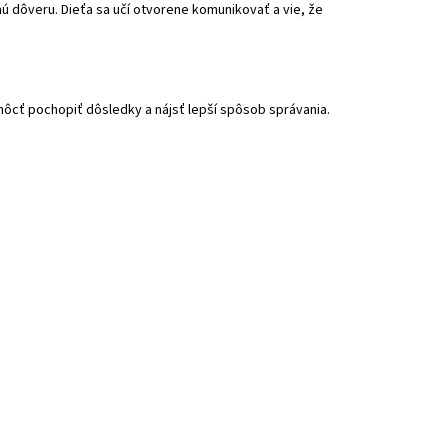
ú dôveru. Dieťa sa učí otvorene komunikovať a vie, že
môcť pochopiť dôsledky a nájsť lepší spôsob správania.