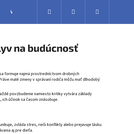
Hľadať
Prihlásenie
Nákupný
Výroba
Obchodné podmienky
Veľkoobchodná 
košík
lyv na budúcnosť
a sa formuje najmä prostredníctvom drobných
. Práve malé zmeny v správaní rodiča môžu mať dlhodobý
každé povzbudenie namiesto kritiky vytvára základy
 ich účinok sa časom znásobuje.
uje, zvláda stres, rieši konflikty alebo prejavuje lásku.
ania aj pre dieťa.