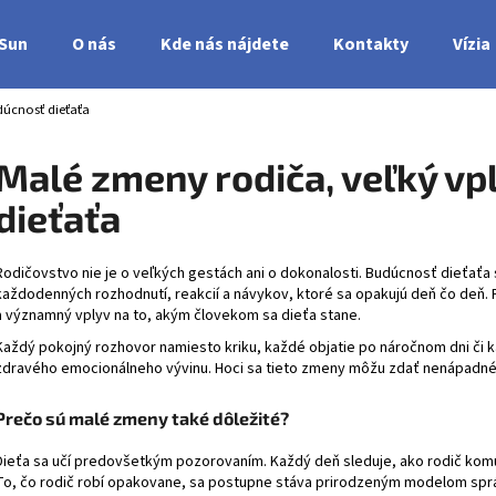
nSun
O nás
Kde nás nájdete
Kontakty
Vízia
dúcnosť dieťaťa
Čo potrebujete nájsť?
Malé zmeny rodiča, veľký vp
dieťaťa
HĽADAŤ
Rodičovstvo nie je o veľkých gestách ani o dokonalosti. Budúcnosť dieťať
každodenných rozhodnutí, reakcií a návykov, ktoré sa opakujú deň čo deň
a významný vplyv na to, akým človekom sa dieťa stane.
Každý pokojný rozhovor namiesto kriku, každé objatie po náročnom dni či 
zdravého emocionálneho vývinu. Hoci sa tieto zmeny môžu zdať nenápadné,
Prečo sú malé zmeny také dôležité?
Dieťa sa učí predovšetkým pozorovaním. Každý deň sleduje, ako rodič komunik
To, čo rodič robí opakovane, sa postupne stáva prirodzeným modelom správ