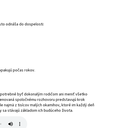
asto odnáša do dospelosti:
opakujú počas rokov.
 potrebné byť dokonalým rodičom ani meniť všetko
a venovaná spoločnému rozhovoru predstavujú krok
ale najmä z tisícov malých okamihov, ktoré im každý deň
y sa stávajú základom ich budúceho života.