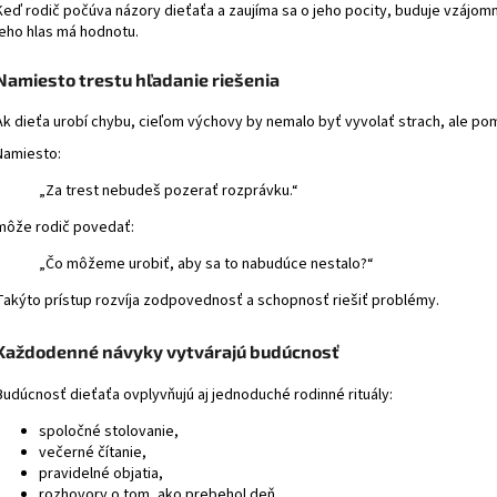
Keď rodič počúva názory dieťaťa a zaujíma sa o jeho pocity, buduje vzájomn
jeho hlas má hodnotu.
Namiesto trestu hľadanie riešenia
Ak dieťa urobí chybu, cieľom výchovy by nemalo byť vyvolať strach, ale po
Namiesto:
„Za trest nebudeš pozerať rozprávku.“
môže rodič povedať:
„Čo môžeme urobiť, aby sa to nabudúce nestalo?“
Takýto prístup rozvíja zodpovednosť a schopnosť riešiť problémy.
Každodenné návyky vytvárajú budúcnosť
Budúcnosť dieťaťa ovplyvňujú aj jednoduché rodinné rituály:
spoločné stolovanie,
večerné čítanie,
pravidelné objatia,
rozhovory o tom, ako prebehol deň,