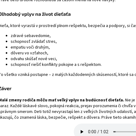
Dlhodobý vplyv na život dieťaťa
Dieťa, ktoré vyrastá v prostredí plnom rešpektu, bezpečia a podpory, si č
zdravé sebavedomie,
schopnosť zvládať stres,
empatiu voči druhým,
dôveru vo vzťahoch,
odvahu skúšať nové veci,
schopnosť riešiť konflikty pokojne a s rešpektom.
To všetko vzniká postupne – z malých každodenných skúseností, ktoré sa 
Záver
Malé zmeny rodiča môžu mať veľký vplyv na budúcnosť dieťaťa.
Nie je
naraz. Každé láskavé slovo, pokojná reakcia, prejav porozumenia či chvíľ
správnym smerom. Deti totiž nevyrastajú len z veľkých životných udalostí, 
ukazujú, čo znamená láska, bezpečie, rešpekt a dôvera. Práve tieto okamih