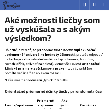
K
Prejsť
Hľadať
Nákup
M
Prihlásenie
na
o
obsah
Späť
Späť
košík
š
Aké možnosti liečby som
í
Č
už vyskúšala a s akým
k
o
výsledkom?
p
o
Dôležité je vedieť, že pri endometrióze
neexistujú skutočné
t
„priemerné“ univerzálne hodnoty účinnosti
, pretože odpoveď
r
na liečbu je veľmi individuálna (líši sa typ ochorenia, hormóny,
e
rozsah ložísk, citlivosť na bolesť). Vieme však uviesť
orientačné
klinické priemery z výskumov a praxe
– teda čo približne
b
pomáha väčšine žien a v akom rozsahu.
u
Nižšie máš zjednodušenú „typickú“ tabuľku:
j
e
Orientačné priemerné účinky liečby pri endometrióze
t
Priemerné
Ako
e
Liečba/opatrenie
zlepšenie
rýchlo
Poznámka
n