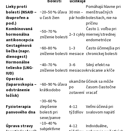
bolesti
účinkuje
á
Lieky proti
Pomáhajú hlavne pri
bolesti (NSAID –
~20–50 % úľava
30 min –
menštruačných
j
ibuprofen a
u časti žien
pár hodín
bolestiach, nie na
s
pod.)
príčinu
ť
Kombinovaná
Často 1. voľba pri
~50–70 %
hormonálna
2–3 cykly
miernej/strednej
?
zníženie bolesti
antikoncepcia
endometrióze
Gestagénová
~60–80 %
1–3
Často účinnejšia pri
liečba (napr.
zníženie bolesti
mesiace
chronickej bolesti
dienogest)
Hormonálne
~40–70 %
3–6
Silný efekt na
HĽADAŤ
teliesko (LNG-
zníženie bolesti
mesiacov
krvácanie a kŕče
IUD)
Operácia
okamžite
Účinok sa môže
(laparoskopia –
~60–90 % úľava
po
časom čiastočne
odstránenie
krátkodobo
zotavení
vracať
ložísk)
~30–60 %
Fyzioterapia
zlepšenie
4–12
Veľmi účinná pri
panvového dna
bolesti pri
týždňov
svalovom napätí
sexe/panve
~10–40 %
Úprava stravy
4–12
Individuálne,
subjektívne