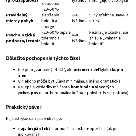
(protizápalová)
týždňov
nefunguje u všetkých
zlepšenie
~20–50 %
Pravidelný
zlepšenie
2–6
Silný efekt na únavu a
mierny pohyb
bolesti a
týždňov
stres
energie
~20–50 % lepšia
Neznižuje ložiská, ale
Psychologická
4–8
tolerancia
znižuje „vnímanie
podpora/terapia
týždňov
bolesti
bolesti“
Dôležité pochopenie týchto čísel
Nie je to „zaručený efekt“, ale
priemer z veľkých skupín
žien
.
U niekoho môže byť úľava minimálna, u iného dramatická.
Najlepšie výsledky má často
kombinácia viacerých
prístupov
(napr. hormonálna liečba + pohyb + fyzio + strava).
Praktický záver
Najčastejšie sa v praxi ukazuje:
najsilnejší efekt:
hormonálna liečba + operácia (ak je
indikovaná)