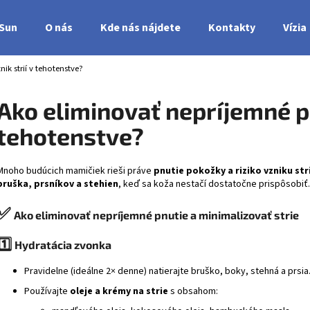
nSun
O nás
Kde nás nájdete
Kontakty
Vízia
ik strií v tehotenstve?
Čo potrebujete nájsť?
Ako eliminovať nepríjemné pnu
tehotenstve?
HĽADAŤ
Mnoho budúcich mamičiek rieši práve
pnutie pokožky a riziko vzniku stri
bruška, prsníkov a stehien
, keď sa koža nestačí dostatočne prispôsobiť.
✅
Ako eliminovať nepríjemné pnutie a minimalizovať strie
1️⃣
Hydratácia zvonka
Pravidelne (ideálne 2× denne) natierajte bruško, boky, stehná a prsia
Používajte
oleje a krémy na strie
s obsahom: