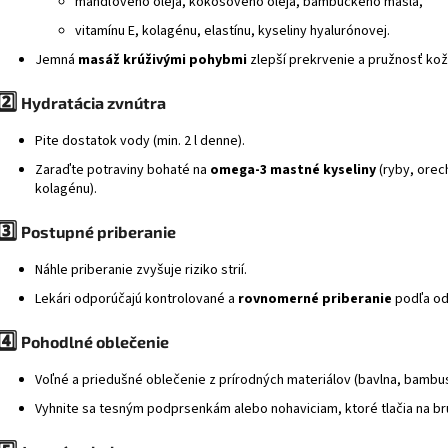
mandľového oleja, kokosového oleja, bambuckého masla,
vitamínu E, kolagénu, elastínu, kyseliny hyalurónovej.
Jemná
masáž krúživými pohybmi
zlepší prekrvenie a pružnosť kož
2️⃣
Hydratácia zvnútra
Pite dostatok vody (min. 2 l denne).
Zaraďte potraviny bohaté na
omega-3 mastné kyseliny
(ryby, orec
kolagénu).
3️⃣
Postupné priberanie
Náhle priberanie zvyšuje riziko strií.
Lekári odporúčajú kontrolované a
rovnomerné priberanie
podľa od
4️⃣
Pohodlné oblečenie
Voľné a priedušné oblečenie z prírodných materiálov (bavlna, bambu
Vyhnite sa tesným podprsenkám alebo nohaviciam, ktoré tlačia na br