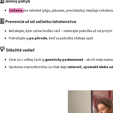
5️⃣
Jemný pohyb
Cvičenia
pre tehotné (jóga, plávanie, prechádzky) zlepšujú cirkuláciu
6️⃣
Prevencia už od začiatku tehotenstva
Nečakajte, kým začne bruško rásť – natierajte pokožku už od prvých
Pokračujte aj
po pôrode
, keď sa pokožka sťahuje späť.
💡
Dôležité vedieť
Strie sú z veľkej časti aj
geneticky podmienené
– ak ich mala mama,
Správnou starostlivosťou sa však dajú
zmierniť, spomaliť alebo u