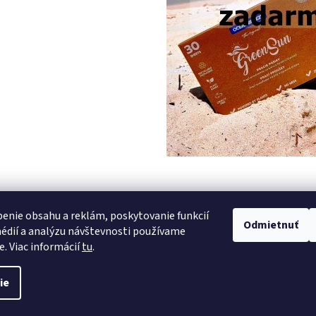
PREDCHÁDZAJÚCI ČLÁNOK
enie obsahu a reklám, poskytovanie funkcií
Odmietnuť
édií a analýzu návštevnosti používame
e. Viac informácií
tu
.
vyhradené.
Upraviť nastavenie cookies
ie