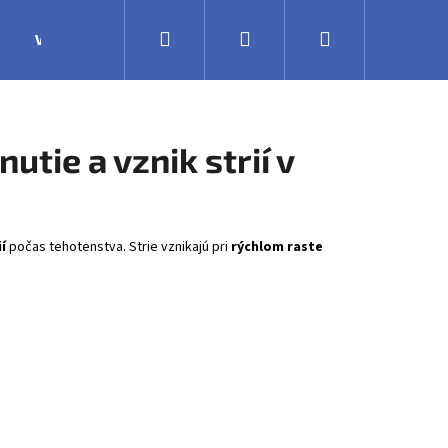
Hľadať
Prihlásenie
Nákupný
Výroba
Obchodné podmienky
Veľkoobchodná 
košík
tie a vznik strií v
í
počas tehotenstva. Strie vznikajú pri
rýchlom raste
.