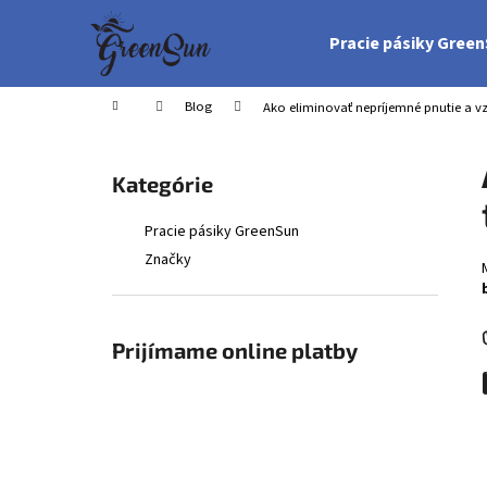
K
Prejsť
na
o
Pracie pásiky Gree
obsah
Späť
Späť
š
do
do
í
Domov
Blog
Ako eliminovať nepríjemné pnutie a vzn
obchodu
obchodu
k
B
o
Preskočiť
Kategórie
č
kategórie
n
Pracie pásiky GreenSun
ý
Značky
p
a
n
Prijímame online platby
e
l