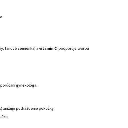
e.
hy, ľanové semienka) a
vitamín C
(podporuje tvorbu
porúčaní gynekológa.
s) znižuje podráždenie pokožky.
uško.