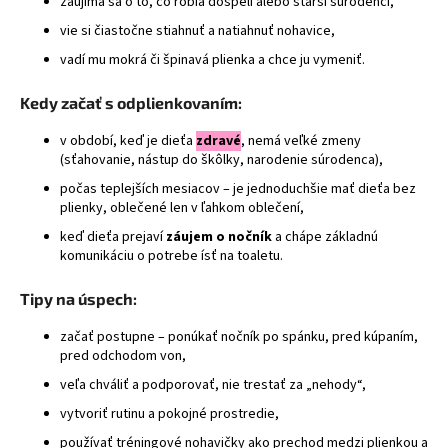
zaujíma sa o to, čo robia dospelí alebo starší súrodenci,
á
vie si čiastočne stiahnuť a natiahnuť nohavice,
j
vadí mu mokrá či špinavá plienka a chce ju vymeniť.
s
ť
Kedy začať s odplienkovaním:
?
v období, keď je dieťa
zdravé
, nemá veľké zmeny
(sťahovanie, nástup do škôlky, narodenie súrodenca),
počas teplejších mesiacov – je jednoduchšie mať dieťa bez
plienky, oblečené len v ľahkom oblečení,
HĽADAŤ
keď dieťa prejaví
záujem o nočník
a chápe základnú
komunikáciu o potrebe ísť na toaletu.
Tipy na úspech:
začať postupne – ponúkať nočník po spánku, pred kúpaním,
pred odchodom von,
veľa chváliť a podporovať, nie trestať za „nehody“,
vytvoriť rutinu a pokojné prostredie,
používať tréningové nohavičky ako prechod medzi plienkou a