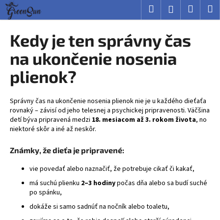
K
Prejsť
Hľadať
Nákup
M
Prihlásenie
na
o
obsah
Späť
Späť
košík
š
Kedy je ten správny čas
í
Č
na ukončenie nosenia
k
o
plienok?
p
o
Správny čas na ukončenie nosenia plienok nie je u každého dieťaťa
t
rovnaký – závisí od jeho telesnej a psychickej pripravenosti. Väčšina
r
detí býva pripravená medzi
18. mesiacom až 3. rokom života
, no
e
niektoré skôr a iné až neskôr.
b
Známky, že dieťa je pripravené:
u
j
vie povedať alebo naznačiť, že potrebuje cikať či kakať,
e
má suchú plienku
2–3 hodiny
počas dňa alebo sa budí suché
t
po spánku,
e
dokáže si samo sadnúť na nočník alebo toaletu,
n