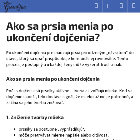
K
Prejsť
Hľadať
Nákup
M
Prihlásenie
na
o
obsah
Späť
Späť
košík
š
Ako sa prsia menia po
í
Č
ukončení dojčenia?
k
o
p
Po ukončení dojčenia prechádzajú prsia prirodzeným „návratom“ do
o
stavu, ktorý sa opäť prispôsobuje hormonálnej rovnováhe. Tento
proces je postupný a u každej ženy môže vyzerať trochu inak.
t
r
Ako sa prsia menia po ukončení dojčenia
e
b
Počas dojčenia sú prsníky aktívne – tvoria a uvoľňujú mlieko. Keď sa
dojčenie ukončí, telo dostáva signál, že mlieko už nie je potrebné, a
u
začína sa jeho tvorba znižovať.
j
e
1. Zníženie tvorby mlieka
t
prsníky sa postupne „vyprázdňujú“,
e
môže pretrvávať mierne napätie alebo citlivosť,
n