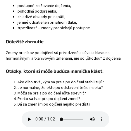
postupné znižovanie dojčenia,
pohodlná podprsenka,
chladivé obklady pri napätí,
jemné odsatie len pri silnom tlaku,
trpezlivosť – zmeny prebiehajú postupne.
Dôležité zhrnutie
Zmeny prsníkov po dojčení sú prirodzené a súvisia hlavne s
hormonálnymi a tkanivovými zmenami, nie so „škodou“ z dojčenia.
Otázky, ktoré si môže budúca mamička klásť:
Ako dlho trvá, kým sa prsia po dojčení stabilizujú?
Je normálne, že ešte po odstavení tečie mlieko?
Môžu sa prsia po dojčení ešte spevniť?
Prečo sa tvar pŕs po dojčení zmení?
Dá sa zmenám po dojčení nejako predísť?