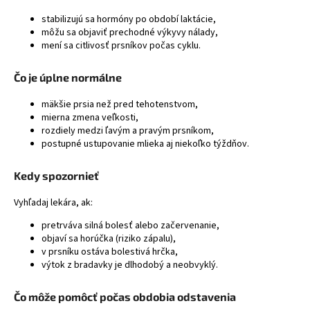
stabilizujú sa hormóny po období laktácie,
môžu sa objaviť prechodné výkyvy nálady,
mení sa citlivosť prsníkov počas cyklu.
Čo je úplne normálne
mäkšie prsia než pred tehotenstvom,
mierna zmena veľkosti,
rozdiely medzi ľavým a pravým prsníkom,
postupné ustupovanie mlieka aj niekoľko týždňov.
Kedy spozornieť
Vyhľadaj lekára, ak:
pretrváva silná bolesť alebo začervenanie,
objaví sa horúčka (riziko zápalu),
v prsníku ostáva bolestivá hrčka,
výtok z bradavky je dlhodobý a neobvyklý.
Čo môže pomôcť počas obdobia odstavenia