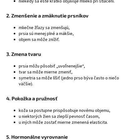
niekedy sa ešte krátko objavuje mlieko pri stlačení.
á
j
2. Zmenšenie a zmäknutie prsníkov
s
mliečne žľazy sa zmenšujú,
ť
prsia sú menej plné a mäkšie,
?
objem sa môže znížiť.
3. Zmena tvaru
prsia môžu pôsobiť „uvoľnenejšie“,
tvar sa môže mierne zmeniť,
HĽADAŤ
symetria sa môže líšiť (jedno prso býva často o niečo
väčšie).
4. Pokožka a pružnosť
koža sa postupne prispôsobuje novému objemu,
u niektorých žien sa zlepší pevnosť časom,
u iných môže zostať mierne zmenená elasticita.
5. Hormonálne vyrovnanie