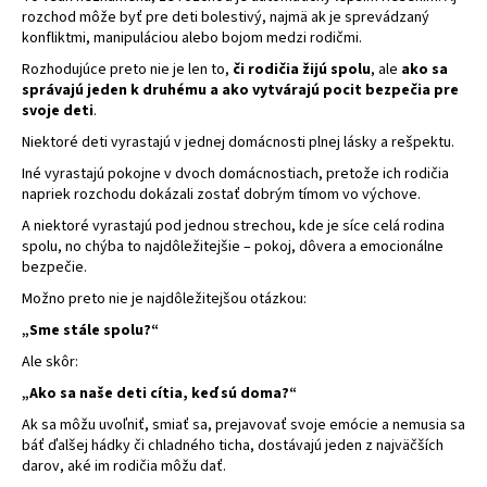
rozchod môže byť pre deti bolestivý, najmä ak je sprevádzaný
konfliktmi, manipuláciou alebo bojom medzi rodičmi.
Rozhodujúce preto nie je len to,
či rodičia žijú spolu
, ale
ako sa
správajú jeden k druhému a ako vytvárajú pocit bezpečia pre
svoje deti
.
Niektoré deti vyrastajú v jednej domácnosti plnej lásky a rešpektu.
Iné vyrastajú pokojne v dvoch domácnostiach, pretože ich rodičia
napriek rozchodu dokázali zostať dobrým tímom vo výchove.
A niektoré vyrastajú pod jednou strechou, kde je síce celá rodina
spolu, no chýba to najdôležitejšie – pokoj, dôvera a emocionálne
bezpečie.
Možno preto nie je najdôležitejšou otázkou:
„Sme stále spolu?“
Ale skôr:
„Ako sa naše deti cítia, keď sú doma?“
Ak sa môžu uvoľniť, smiať sa, prejavovať svoje emócie a nemusia sa
báť ďalšej hádky či chladného ticha, dostávajú jeden z najväčších
darov, aké im rodičia môžu dať.