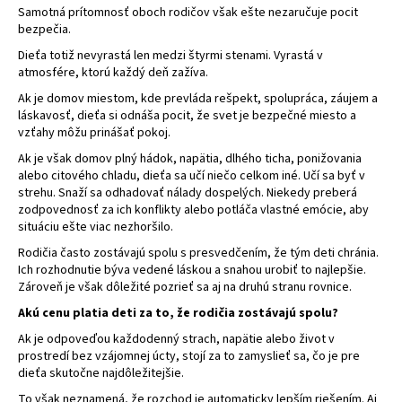
Samotná prítomnosť oboch rodičov však ešte nezaručuje pocit
á
bezpečia.
j
Dieťa totiž nevyrastá len medzi štyrmi stenami. Vyrastá v
s
atmosfére, ktorú každý deň zažíva.
ť
Ak je domov miestom, kde prevláda rešpekt, spolupráca, záujem a
?
láskavosť, dieťa si odnáša pocit, že svet je bezpečné miesto a
vzťahy môžu prinášať pokoj.
Ak je však domov plný hádok, napätia, dlhého ticha, ponižovania
alebo citového chladu, dieťa sa učí niečo celkom iné. Učí sa byť v
strehu. Snaží sa odhadovať nálady dospelých. Niekedy preberá
HĽADAŤ
zodpovednosť za ich konflikty alebo potláča vlastné emócie, aby
situáciu ešte viac nezhoršilo.
Rodičia často zostávajú spolu s presvedčením, že tým deti chránia.
Ich rozhodnutie býva vedené láskou a snahou urobiť to najlepšie.
Zároveň je však dôležité pozrieť sa aj na druhú stranu rovnice.
Akú cenu platia deti za to, že rodičia zostávajú spolu?
Ak je odpoveďou každodenný strach, napätie alebo život v
prostredí bez vzájomnej úcty, stojí za to zamyslieť sa, čo je pre
dieťa skutočne najdôležitejšie.
To však neznamená, že rozchod je automaticky lepším riešením. Aj