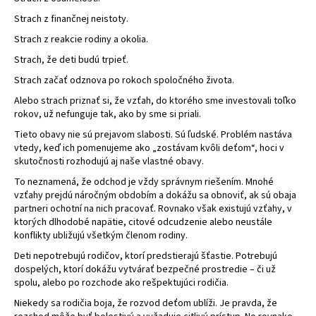
á
Strach z finančnej neistoty.
j
Strach z reakcie rodiny a okolia.
s
Strach, že deti budú trpieť.
ť
Strach začať odznova po rokoch spoločného života.
?
Alebo strach priznať si, že vzťah, do ktorého sme investovali toľko
rokov, už nefunguje tak, ako by sme si priali.
Tieto obavy nie sú prejavom slabosti. Sú ľudské. Problém nastáva
vtedy, keď ich pomenujeme ako „zostávam kvôli deťom“, hoci v
skutočnosti rozhodujú aj naše vlastné obavy.
HĽADAŤ
To neznamená, že odchod je vždy správnym riešením. Mnohé
vzťahy prejdú náročným obdobím a dokážu sa obnoviť, ak sú obaja
partneri ochotní na nich pracovať. Rovnako však existujú vzťahy, v
ktorých dlhodobé napätie, citové odcudzenie alebo neustále
konflikty ubližujú všetkým členom rodiny.
Deti nepotrebujú rodičov, ktorí predstierajú šťastie. Potrebujú
dospelých, ktorí dokážu vytvárať bezpečné prostredie – či už
spolu, alebo po rozchode ako rešpektujúci rodičia.
Niekedy sa rodičia boja, že rozvod deťom ublíži. Je pravda, že