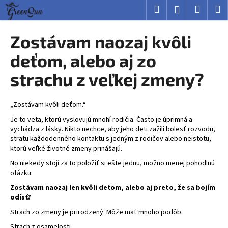
K
Prejsť
Hľadať
Nákup
M
Prihlásenie
na
o
obsah
Späť
Späť
košík
š
Zostávam naozaj kvôli
í
Č
deťom, alebo aj zo
k
o
strachu z veľkej zmeny?
p
o
„Zostávam kvôli deťom.“
t
Je to veta, ktorú vyslovujú mnohí rodičia. Často je úprimná a
r
vychádza z lásky. Nikto nechce, aby jeho deti zažili bolesť rozvodu,
e
stratu každodenného kontaktu s jedným z rodičov alebo neistotu,
b
ktorú veľké životné zmeny prinášajú.
u
No niekedy stojí za to položiť si ešte jednu, možno menej pohodlnú
j
otázku:
e
Zostávam naozaj len kvôli deťom, alebo aj preto, že sa bojím
odísť?
t
Strach zo zmeny je prirodzený. Môže mať mnoho podôb.
e
n
Strach z osamelosti.