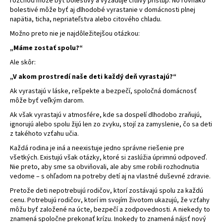
rozchod môže byť bolestivý a vyžaduje citlivý prístup. No rovnako
bolestivé môže byť aj dlhodobé vyrastanie v domácnosti plnej
napätia, ticha, nepriateľstva alebo citového chladu.
Možno preto nie je najdôležitejšou otázkou:
„Máme zostať spolu?“
Ale skôr:
„V akom prostredí naše deti každý deň vyrastajú?“
Ak vyrastajú v láske, rešpekte a bezpečí, spoločná domácnosť
môže byť veľkým darom.
Ak však vyrastajú v atmosfére, kde sa dospelí dlhodobo zraňujú,
ignorujú alebo spolu žijú len zo zvyku, stojí za zamyslenie, čo sa deti
z takéhoto vzťahu učia.
Každá rodina je iná a neexistuje jedno správne riešenie pre
všetkých. Existujú však otázky, ktoré si zaslúžia úprimnú odpoveď.
Nie preto, aby sme sa obviňovali, ale aby sme robili rozhodnutia
vedome – s ohľadom na potreby detí aj na vlastné duševné zdravie.
Pretože deti nepotrebujú rodičov, ktorí zostávajú spolu za každú
cenu. Potrebujú rodičov, ktorí im svojím životom ukazujú, že vzťahy
môžu byť založené na úcte, bezpečí a zodpovednosti. A niekedy to
znamená spoločne prekonať krízu. Inokedy to znamená nájsť nový