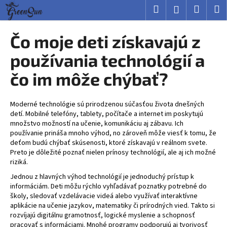
K
Prejsť
Hľadať
Nákup
M
Prihlásenie
na
o
obsah
Späť
Späť
košík
š
Čo moje deti získavajú z
í
Č
používania technológií a
k
o
čo im môže chýbať?
p
o
Moderné technológie sú prirodzenou súčasťou života dnešných
t
detí. Mobilné telefóny, tablety, počítače a internet im poskytujú
r
množstvo možností na učenie, komunikáciu aj zábavu. Ich
e
používanie prináša mnoho výhod, no zároveň môže viesť k tomu, že
deťom budú chýbať skúsenosti, ktoré získavajú v reálnom svete.
b
Preto je dôležité poznať nielen prínosy technológií, ale aj ich možné
u
riziká.
j
Jednou z hlavných výhod technológií je jednoduchý prístup k
e
informáciám. Deti môžu rýchlo vyhľadávať poznatky potrebné do
školy, sledovať vzdelávacie videá alebo využívať interaktívne
t
aplikácie na učenie jazykov, matematiky či prírodných vied. Takto si
e
rozvíjajú digitálnu gramotnosť, logické myslenie a schopnosť
n
pracovať s informáciami. Mnohé programy podporujú aj tvorivosť