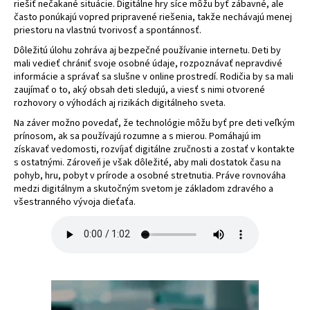
riešiť nečakané situácie. Digitálne hry síce môžu byť zábavné, ale
často ponúkajú vopred pripravené riešenia, takže nechávajú menej
priestoru na vlastnú tvorivosť a spontánnosť.
Dôležitú úlohu zohráva aj bezpečné používanie internetu. Deti by
mali vedieť chrániť svoje osobné údaje, rozpoznávať nepravdivé
informácie a správať sa slušne v online prostredí. Rodičia by sa mali
zaujímať o to, aký obsah deti sledujú, a viesť s nimi otvorené
rozhovory o výhodách aj rizikách digitálneho sveta.
Na záver možno povedať, že technológie môžu byť pre deti veľkým
prínosom, ak sa používajú rozumne a s mierou. Pomáhajú im
získavať vedomosti, rozvíjať digitálne zručnosti a zostať v kontakte
s ostatnými. Zároveň je však dôležité, aby mali dostatok času na
pohyb, hru, pobyt v prírode a osobné stretnutia. Práve rovnováha
medzi digitálnym a skutočným svetom je základom zdravého a
všestranného vývoja dieťaťa.