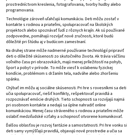
prostredníctvom kreslenia, fotografovania, tvorby hudby alebo
á
programovania.
j
Technológie zároveň uľahčujú komunikáciu. Deti môžu zostať v
s
kontakte s rodinou a priateľmi, spolupracovať na školských
ť
projektoch alebo spoznávať ľudí z rôznych krajín. Ak sú používané
zodpovedne, pomáhajú rozvíjať nové zručnosti, ktoré budú
?
dôležité pri štúdiu aj v budúcom zamestnaní.
Na druhej strane môže nadmerné používanie technológií pripraviť
deti o dôležité skúsenosti zo skutočného života. Ak trávia väčšinu
voľného času pri obrazovkách, majú menej príležitostí na pohyb,
šport a pobyt v prírode. To môže viesť k oslabeniu fyzickej
HĽADAŤ
kondície, problémom s držaním tela, nadváhe alebo zhoršeniu
spánku.
Chýbať im môžu aj sociálne skúsenosti. Pri hre s rovesníkmi sa deti
učia spolupracovať, riešiť konflikty, rešpektovať pravidlá a
rozpoznávať emócie druhých. Tieto schopnosti sa rozvíjajú najmä
pri osobnom kontakte a nedajú sa úplne nahradiť online
komunikáciou. Menej času stráveného s rodinou a priateľmi môže
oslabiť medziľudské vzťahy a schopnosť otvorene komunikovať.
Ďalšou oblasťou je rozvoj fantázie a samostatnosti. Pri hre vonku si
deti samy vymýšľajú pravidlá, objavujú nové prostredie a učia sa