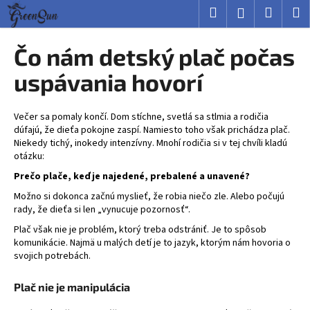
K
Prejsť
Hľadať
Nákup
M
Prihlásenie
na
o
obsah
Späť
Späť
košík
š
Čo nám detský plač počas
í
Č
uspávania hovorí
k
o
p
Večer sa pomaly končí. Dom stíchne, svetlá sa stlmia a rodičia
o
dúfajú, že dieťa pokojne zaspí. Namiesto toho však prichádza plač.
Niekedy tichý, inokedy intenzívny. Mnohí rodičia si v tej chvíli kladú
t
otázku:
r
Prečo plače, keď je najedené, prebalené a unavené?
e
Možno si dokonca začnú myslieť, že robia niečo zle. Alebo počujú
b
rady, že dieťa si len „vynucuje pozornosť“.
u
Plač však nie je problém, ktorý treba odstrániť. Je to spôsob
j
komunikácie. Najmä u malých detí je to jazyk, ktorým nám hovoria o
e
svojich potrebách.
t
Plač nie je manipulácia
e
n