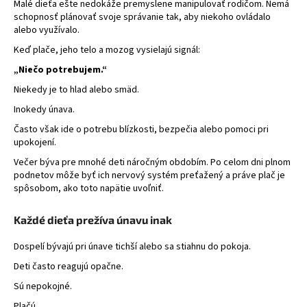
Malé dieťa ešte nedokáže premyslene manipulovať rodičom. Nemá
á
schopnosť plánovať svoje správanie tak, aby niekoho ovládalo
alebo využívalo.
j
s
Keď plače, jeho telo a mozog vysielajú signál:
ť
„Niečo potrebujem.“
?
Niekedy je to hlad alebo smäd.
Inokedy únava.
Často však ide o potrebu blízkosti, bezpečia alebo pomoci pri
upokojení.
HĽADAŤ
Večer býva pre mnohé deti náročným obdobím. Po celom dni plnom
podnetov môže byť ich nervový systém preťažený a práve plač je
spôsobom, ako toto napätie uvoľniť.
Každé dieťa prežíva únavu inak
Dospelí bývajú pri únave tichší alebo sa stiahnu do pokoja.
Deti často reagujú opačne.
Sú nepokojné.
Plačú.