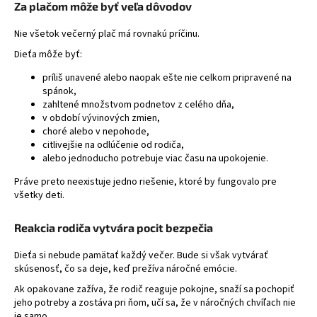
Za plačom môže byť veľa dôvodov
Nie všetok večerný plač má rovnakú príčinu.
Dieťa môže byť:
príliš unavené alebo naopak ešte nie celkom pripravené na
spánok,
zahltené množstvom podnetov z celého dňa,
v období vývinových zmien,
choré alebo v nepohode,
citlivejšie na odlúčenie od rodiča,
alebo jednoducho potrebuje viac času na upokojenie.
Práve preto neexistuje jedno riešenie, ktoré by fungovalo pre
všetky deti.
Reakcia rodiča vytvára pocit bezpečia
Dieťa si nebude pamätať každý večer. Bude si však vytvárať
skúsenosť, čo sa deje, keď prežíva náročné emócie.
Ak opakovane zažíva, že rodič reaguje pokojne, snaží sa pochopiť
jeho potreby a zostáva pri ňom, učí sa, že v náročných chvíľach nie
je samo.