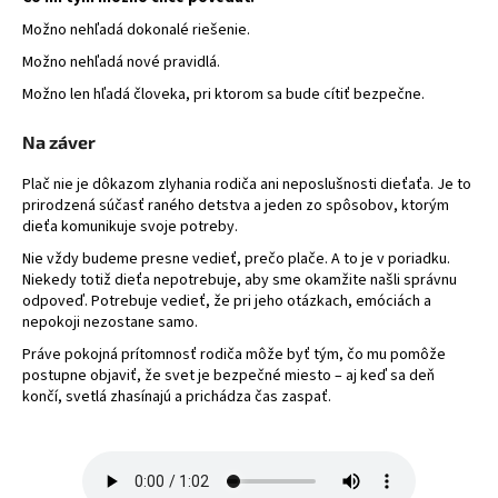
Možno nehľadá dokonalé riešenie.
Možno nehľadá nové pravidlá.
Možno len hľadá človeka, pri ktorom sa bude cítiť bezpečne.
Na záver
Plač nie je dôkazom zlyhania rodiča ani neposlušnosti dieťaťa. Je to
prirodzená súčasť raného detstva a jeden zo spôsobov, ktorým
dieťa komunikuje svoje potreby.
Nie vždy budeme presne vedieť, prečo plače. A to je v poriadku.
Niekedy totiž dieťa nepotrebuje, aby sme okamžite našli správnu
odpoveď. Potrebuje vedieť, že pri jeho otázkach, emóciách a
nepokoji nezostane samo.
Práve pokojná prítomnosť rodiča môže byť tým, čo mu pomôže
postupne objaviť, že svet je bezpečné miesto – aj keď sa deň
končí, svetlá zhasínajú a prichádza čas zaspať.