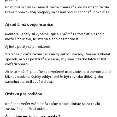
Postupne si túto skúsenosť začne prenášať aj do vlastného života.
Práve z opakovanej podpory sa časom rodí schopnosť upokojiť sa.
Aj rodič má svoje hranice
Niektoré večery sú vyčerpávajúce. Plač môže trvať dlho a rodič
môže cítiť únavu, frustráciu alebo bezmocnosť.
Aj tieto pocity sú prirodzené.
Starať sa o dieťa neznamená nikdy nebyť unavený. Znamená hľadať
spôsob, ako sa postarať aj o seba, aby sme mali dostatok síl byť
dieťaťu oporou.
Ak je to možné, podeľte sa o večerné uspávanie s partnerom alebo
blízkou osobou. Krátky oddych môže byť rovnako dôležitý ako
samotná starostlivosť o dieťa.
Otázka pre rodičov
Keď dnes večer vaše dieťa začne plakať, skúste sa na chvíľu
zastaviť a položiť si otázku:
Čo mi tým možno chce povedať?