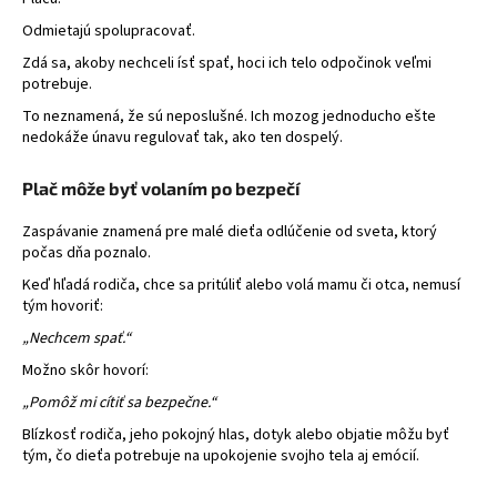
Odmietajú spolupracovať.
Zdá sa, akoby nechceli ísť spať, hoci ich telo odpočinok veľmi
potrebuje.
To neznamená, že sú neposlušné. Ich mozog jednoducho ešte
nedokáže únavu regulovať tak, ako ten dospelý.
Plač môže byť volaním po bezpečí
Zaspávanie znamená pre malé dieťa odlúčenie od sveta, ktorý
počas dňa poznalo.
Keď hľadá rodiča, chce sa pritúliť alebo volá mamu či otca, nemusí
tým hovoriť:
„Nechcem spať.“
Možno skôr hovorí:
„Pomôž mi cítiť sa bezpečne.“
Blízkosť rodiča, jeho pokojný hlas, dotyk alebo objatie môžu byť
tým, čo dieťa potrebuje na upokojenie svojho tela aj emócií.