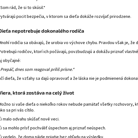
„Som rád, že si to skúsil.“
vytvárajú pocit bezpečia, v ktorom sa dieťa dokáže rozvíjať prirodzene.
Dieťa nepotrebuje dokonalého rodiča
Mnohí rodičia sa obávajú, že urobia vo výchove chybu. Pravdou však je, že 
Potrebujú rodičov, ktorí ich počúvajú, povzbudzujú a dokážu priznať vlastn
Aj obyčajné:
„Prepáč, dnes som reagoval príliš prísne.“
učí dieťa, že vzťahy sa dajú opravovať a že láska nie je podmienená dokona
Viera, ktorá zostáva na celý život
Možno si vaše dieťa o niekoľko rokov nebude pamätať všetky rozhovory, kt
ako sa pri vás cítilo.
Či malo odvahu skúšať nové veci.
Či sa mohlo prísť pochváliť úspechom aj priznať neúspech.
Či vedelo, že doma nájde prijatie bez ohľadu na výsledky.