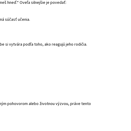
dneš hneď.“ Oveľa silnejšie je povedať:
ená súčasť učenia.
e si vytvára podľa toho, ako reagujú jeho rodičia.
vným pohovorom alebo životnou výzvou, práve tento