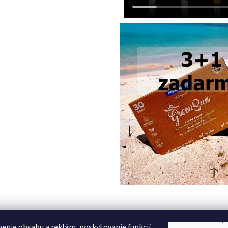
PREDCHÁDZAJÚCI ČLÁNOK
enie obsahu a reklám, poskytovanie funkcií