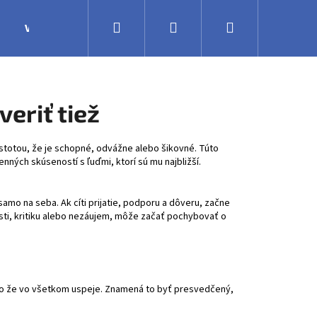
Hľadať
Prihlásenie
Nákupný
Výroba
Obchodné podmienky
Veľkoobchodná 
košík
veriť tiež
stotou, že je schopné, odvážne alebo šikovné. Túto
nných skúseností s ľuďmi, ktorí sú mu najbližší.
amo na seba. Ak cíti prijatie, podporu a dôveru, začne
ti, kritiku alebo nezáujem, môže začať pochybovať o
bo že vo všetkom uspeje. Znamená to byť presvedčený,