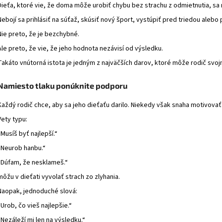
Dieťa, ktoré vie, že doma môže urobiť chybu bez strachu z odmietnutia, sa 
Nebojí sa prihlásiť na súťaž, skúsiť nový šport, vystúpiť pred triedou alebo
Nie preto, že je bezchybné.
Ale preto, že vie, že jeho hodnota nezávisí od výsledku.
Takáto vnútorná istota je jedným z najväčších darov, ktoré môže rodič svo
Namiesto tlaku ponúknite podporu
Každý rodič chce, aby sa jeho dieťaťu darilo. Niekedy však snaha motivovať
Vety typu:
„Musíš byť najlepší.“
„Neurob hanbu.“
„Dúfam, že nesklameš.“
môžu v dieťati vyvolať strach zo zlyhania.
Naopak, jednoduché slová:
„Urob, čo vieš najlepšie.“
„Nezáleží mi len na výsledku.“