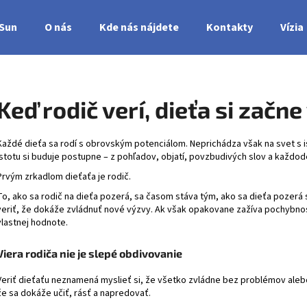
nSun
O nás
Kde nás nájdete
Kontakty
Vízia
Čo potrebujete nájsť?
Keď rodič verí, dieťa si začne 
HĽADAŤ
Každé dieťa sa rodí s obrovským potenciálom. Neprichádza však na svet s i
istotu si buduje postupne – z pohľadov, objatí, povzbudivých slov a každode
Prvým zrkadlom dieťaťa je rodič.
To, ako sa rodič na dieťa pozerá, sa časom stáva tým, ako sa dieťa pozerá s
veriť, že dokáže zvládnuť nové výzvy. Ak však opakovane zažíva pochybnos
vlastnej hodnote.
Viera rodiča nie je slepé obdivovanie
Veriť dieťaťu neznamená myslieť si, že všetko zvládne bez problémov ale
že sa dokáže učiť, rásť a napredovať.