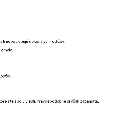
deti nepotrebujú dokonalých rodičov.
é omyly.
losťou.
oré ste spolu viedli. Pravdepodobne si však zapamätá,