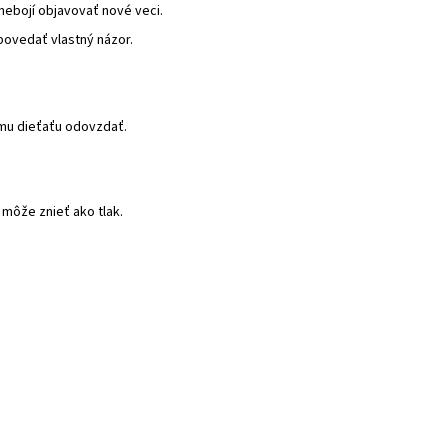
nebojí objavovať nové veci.
 povedať vlastný názor.
jmu dieťaťu odovzdať.
 môže znieť ako tlak.