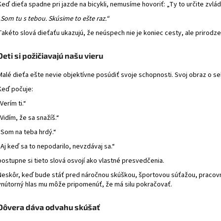
Keď dieťa spadne pri jazde na bicykli, nemusíme hovoriť: „Ty to určite zvlá
„Som tu s tebou. Skúsime to ešte raz.“
Takéto slová dieťaťu ukazujú, že neúspech nie je koniec cesty, ale prirodz
Deti si požičiavajú našu vieru
Malé dieťa ešte nevie objektívne posúdiť svoje schopnosti. Svoj obraz o seb
Keď počuje:
„Verím ti.“
„Vidím, že sa snažíš.“
„Som na teba hrdý.“
„Aj keď sa to nepodarilo, nevzdávaj sa.“
postupne si tieto slová osvojí ako vlastné presvedčenia.
Neskôr, keď bude stáť pred náročnou skúškou, športovou súťažou, praco
vnútorný hlas mu môže pripomenúť, že má silu pokračovať.
Dôvera dáva odvahu skúšať