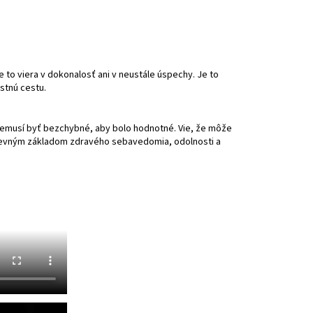
e to viera v dokonalosť ani v neustále úspechy. Je to
stnú cestu.
 nemusí byť bezchybné, aby bolo hodnotné. Vie, že môže
va pevným základom zdravého sebavedomia, odolnosti a