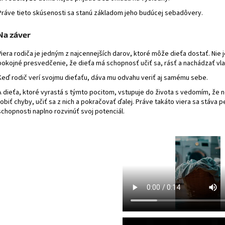
Práve tieto skúsenosti sa stanú základom jeho budúcej sebadôvery.
Na záver
Viera rodiča je jedným z najcennejších darov, ktoré môže dieťa dostať. Nie j
pokojné presvedčenie, že dieťa má schopnosť učiť sa, rásť a nachádzať vla
Keď rodič verí svojmu dieťaťu, dáva mu odvahu veriť aj samému sebe.
A dieťa, ktoré vyrastá s týmto pocitom, vstupuje do života s vedomím, že
robiť chyby, učiť sa z nich a pokračovať ďalej. Práve takáto viera sa stá
schopnosti naplno rozvinúť svoj potenciál.