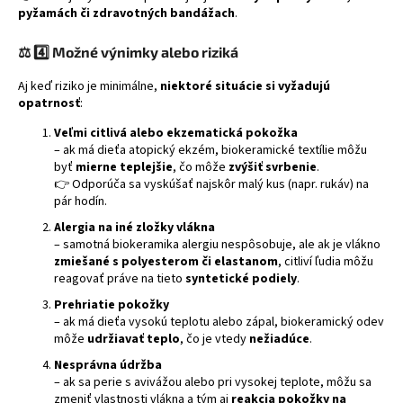
pyžamách či zdravotných bandážach
.
⚖️
4️⃣ Možné výnimky alebo riziká
Aj keď riziko je minimálne,
niektoré situácie si vyžadujú
opatrnosť
:
Veľmi citlivá alebo ekzematická pokožka
– ak má dieťa atopický ekzém, biokeramické textílie môžu
byť
mierne teplejšie
, čo môže
zvýšiť svrbenie
.
👉 Odporúča sa vyskúšať najskôr malý kus (napr. rukáv) na
pár hodín.
Alergia na iné zložky vlákna
– samotná biokeramika alergiu nespôsobuje, ale ak je vlákno
zmiešané s polyesterom či elastanom
, citliví ľudia môžu
reagovať práve na tieto
syntetické podiely
.
Prehriatie pokožky
– ak má dieťa vysokú teplotu alebo zápal, biokeramický odev
môže
udržiavať teplo
, čo je vtedy
nežiadúce
.
Nesprávna údržba
– ak sa perie s avivážou alebo pri vysokej teplote, môžu sa
zmeniť vlastnosti vlákna a tým aj
reakcia pokožky na