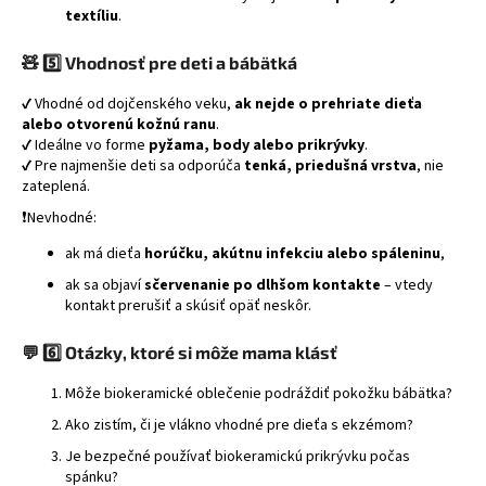
textíliu
.
🧸
5️⃣ Vhodnosť pre deti a bábätká
✔️ Vhodné od dojčenského veku,
ak nejde o prehriate dieťa
alebo otvorenú kožnú ranu
.
✔️ Ideálne vo forme
pyžama, body alebo prikrývky
.
✔️ Pre najmenšie deti sa odporúča
tenká, priedušná vrstva
, nie
zateplená.
❗Nevhodné:
ak má dieťa
horúčku, akútnu infekciu alebo spáleninu
,
ak sa objaví
sčervenanie po dlhšom kontakte
– vtedy
kontakt prerušiť a skúsiť opäť neskôr.
💬
6️⃣ Otázky, ktoré si môže mama klásť
Môže biokeramické oblečenie podráždiť pokožku bábätka?
Ako zistím, či je vlákno vhodné pre dieťa s ekzémom?
Je bezpečné používať biokeramickú prikrývku počas
spánku?