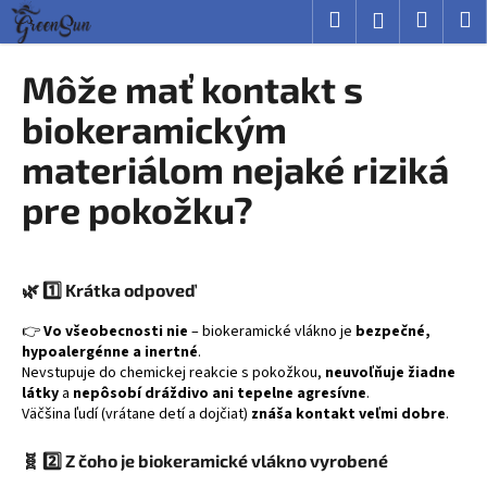
K
Prejsť
Hľadať
Nákup
M
Prihlásenie
na
o
obsah
Späť
Späť
košík
š
Môže mať kontakt s
í
Č
biokeramickým
k
o
materiálom nejaké riziká
p
pre pokožku?
o
t
r
e
🌿
1️⃣ Krátka odpoveď
b
👉
Vo všeobecnosti nie
– biokeramické vlákno je
bezpečné,
u
hypoalergénne a inertné
.
j
Nevstupuje do chemickej reakcie s pokožkou,
neuvoľňuje žiadne
látky
a
nepôsobí dráždivo ani tepelne agresívne
.
e
Väčšina ľudí (vrátane detí a dojčiat)
znáša kontakt veľmi dobre
.
t
e
🧬
2️⃣ Z čoho je biokeramické vlákno vyrobené
n