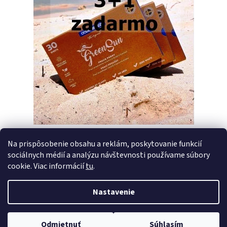
Na prispôsobenie obsahu a reklám, poskytovanie funkcií
sociálnych médií a analýzu návštevnosti používame súbory
PREDCHÁDZAJÚCI ČLÁNOK
ĎALŠÍ ČLÁNOK
cookie. Viac informácií
tu
.
Nastavenie
Z
Vytvoril Shoptet
á
Copyright 2026
Pracie pásiky GreenSun
. Všetky práva vyhradené.
p
Odmietnuť
Súhlasím
Upraviť nastavenie cookies