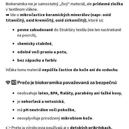
Biokeramika nie je samostatný „živý“ materiál, ale
prídavná zložka
á
v textilnom vlákne.
j
➡️ Ide o
mikročastice keramických minerálov (napr. oxid
titaničitý, oxid kremičitý, oxid zirkoničitý)
, ktoré sú:
s
ť
pevne zabudované
do štruktúry textilu (nie len nastriekané
na povrch),
?
chemicky stabilné
,
odolné voči praniu a potu
,
bez zápachu a farbív
.
HĽADAŤ
Vďaka tomu materiál
nepúšťa častice do kože ani do vzduchu
.
🩷
3️⃣ Prečo je biokeramika považovaná za bezpečnú
neobsahuje
latex, BPA, ftaláty, parabény ani ťažké kovy
,
je
nehorľavá a netoxická
,
má
pH neutrálne voči pokožke
,
neovplyvňuje prirodzený
mikrobiom kože
.
👉 Preto ju výrobcovia používajú aj v
detských prikrývkach,