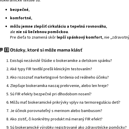
Biokeramické textílie sú:
bezpečné
,
komfortné
,
môžu jemne zlepšiť cirkuláciu a tepelnú rovnováhu
,
ale
nie sú liečebnou pomôckou
.
Pre dieťa to znamená skôr
lepší spánkový komfort
, nie „zdravotný
💬
8️⃣ Otázky, ktoré si môže mama klásť
Existujú nezávislé štúdie o biokeramike a detskom spánku?
Aké typy FIR textílií prešli klinickým testovaním?
Ako rozoznať marketingové tvrdenia od reálneho účinku?
Zlepšuje biokeramika naozaj prekrvenie, alebo len hreje?
Sú FIR efekty bezpečné pri dlhodobom nosení?
Môžu mať biokeramické prikrývky vplyv na termoreguláciu detí?
Je účinok porovnateľný s merinom alebo bambusom?
Ako zistiť, či konkrétny produkt má meraný FIR efekt?
Sú biokeramické výrobky registrované ako zdravotnícke pomôcky?