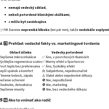
nemajú vedecký základ
,
neboli potvrdené klinickými skúškami
,
a
môžu byť zavádzajúce
.
👉 FIR žiarenie
nepreniká hlboko
(len pár mm), takže
nedokáže ovplyvni
📊
6️⃣ Prehľad: vedecké fakty vs. marketingové tvrdenia
Oblasť účinku
Vedecky potvrdené
Zlepšenie mikrocirkulácie
✅ Áno, v povrchových tkanivách
Rýchlejšia regenerácia svalov
✅ Mierny efekt u športovcov
Pocit tepla bez prehrievania
✅ Áno, fyzikálny efekt
Lepší spánok a komfort
⚖️ Subjektívne, nejednoznačné
Tlmenie bolesti, zápalu
⚠️ Slabé alebo nejednotné dôkazy
Liečenie ochorení
🚫 Nie, nepodložené
Chudnutie, detoxikácia
🚫 Nie, marketing
Zlepšenie imunity
🚫 Nie, bez vedeckého dôkazu
🧸
7️⃣ Ako to vnímať ako rodič