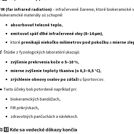
FIR (far infrared radiation)
– infračervené žiarenie, ktoré biokeramické 
Biokeramické materiály sú schopné:
absorbovať telesné teplo
,
emitovať späť dlhé infračervené vlny (8–14 μm)
,
ktoré
prenikajú niekoľko milimetrov pod pokožku
a
mierne zle
🔬 Štúdie z fyziologických laboratórií ukazujú:
zvýšenie prekrvenia kože o 5–10 %
,
mierne zvýšenie teploty tkaniva (o 0,3–0,5 °C)
,
zrýchlenie obnovy svalov po záťaži
u športovcov.
➡️ Tieto účinky boli potvrdené napríklad pri:
biokeramických bandážach,
FIR prikrývkach,
zdravotných pančuchách a návlekoch.
⚖️
3️⃣ Kde sa vedecké dôkazy končia