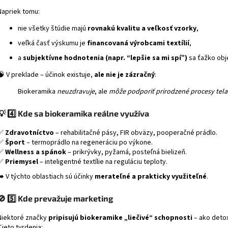
Napriek tomu:
nie všetky štúdie majú
rovnakú kvalitu a veľkosť vzorky
,
veľká časť výskumu je
financovaná výrobcami textílií
,
a
subjektívne hodnotenia (napr. “lepšie sa mi spí”)
sa ťažko obj
🧠 V preklade – účinok existuje,
ale nie je zázračný
:
Biokeramika
neuzdravuje
, ale
môže podporiť prirodzené procesy tela
💡
4️⃣ Kde sa biokeramika reálne využíva
✅
Zdravotníctvo
– rehabilitačné pásy, FIR obväzy, pooperačné prádlo.
✅
Šport
– termoprádlo na regeneráciu po výkone.
✅
Wellness a spánok
– prikrývky, pyžamá, posteľná bielizeň.
✅
Priemysel
– inteligentné textílie na reguláciu teploty.
➡️ V týchto oblastiach sú účinky
merateľné a prakticky využiteľné
.
🚫
5️⃣ Kde prevažuje marketing
Niektoré značky
pripisujú biokeramike „liečivé“ schopnosti
– ako detox
Tieto tvrdenia: