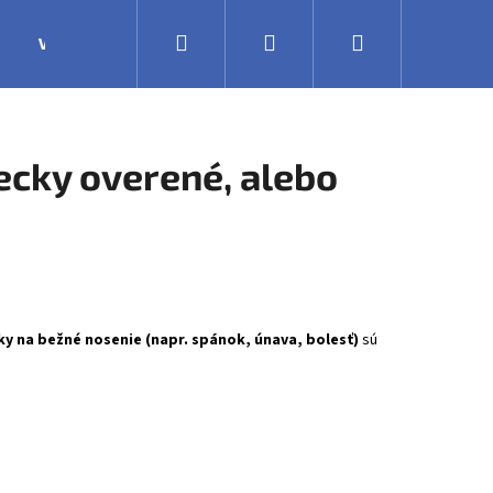
Hľadať
Prihlásenie
Nákupný
Výroba
Obchodné podmienky
Veľkoobchodná 
košík
ecky overené, alebo
ky na bežné nosenie (napr. spánok, únava, bolesť)
sú