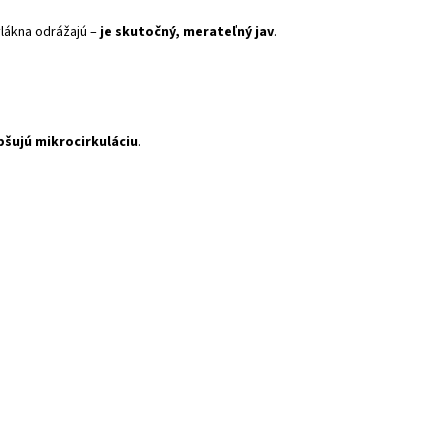
vlákna odrážajú –
je skutočný, merateľný jav
.
pšujú mikrocirkuláciu
.