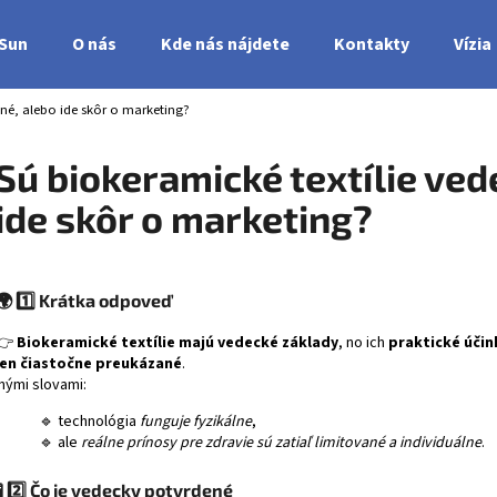
nSun
O nás
Kde nás nájdete
Kontakty
Vízia
ené, alebo ide skôr o marketing?
Čo potrebujete nájsť?
Sú biokeramické textílie ved
ide skôr o marketing?
HĽADAŤ
🌍
1️⃣ Krátka odpoveď
👉
Biokeramické textílie majú vedecké základy
, no ich
praktické účin
len čiastočne preukázané
.
Inými slovami:
🔹 technológia
funguje fyzikálne
,
🔹 ale
reálne prínosy pre zdravie sú zatiaľ limitované a individuálne
.
🧪
2️⃣ Čo je vedecky potvrdené