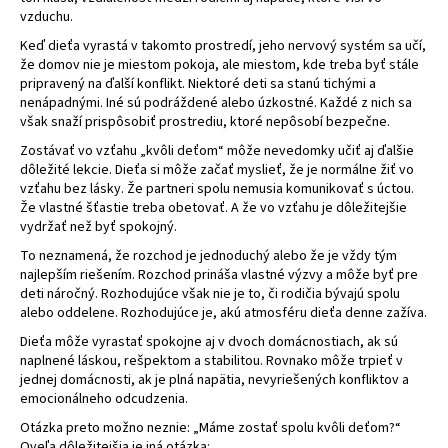
vzduchu.
á
Keď dieťa vyrastá v takomto prostredí, jeho nervový systém sa učí,
j
že domov nie je miestom pokoja, ale miestom, kde treba byť stále
s
pripravený na ďalší konflikt. Niektoré deti sa stanú tichými a
ť
nenápadnými. Iné sú podráždené alebo úzkostné. Každé z nich sa
však snaží prispôsobiť prostrediu, ktoré nepôsobí bezpečne.
?
Zostávať vo vzťahu „kvôli deťom“ môže nevedomky učiť aj ďalšie
dôležité lekcie. Dieťa si môže začať myslieť, že je normálne žiť vo
vzťahu bez lásky. Že partneri spolu nemusia komunikovať s úctou.
Že vlastné šťastie treba obetovať. A že vo vzťahu je dôležitejšie
vydržať než byť spokojný.
HĽADAŤ
To neznamená, že rozchod je jednoduchý alebo že je vždy tým
najlepším riešením. Rozchod prináša vlastné výzvy a môže byť pre
deti náročný. Rozhodujúce však nie je to, či rodičia bývajú spolu
alebo oddelene. Rozhodujúce je, akú atmosféru dieťa denne zažíva.
Dieťa môže vyrastať spokojne aj v dvoch domácnostiach, ak sú
naplnené láskou, rešpektom a stabilitou. Rovnako môže trpieť v
jednej domácnosti, ak je plná napätia, nevyriešených konfliktov a
emocionálneho odcudzenia.
Otázka preto možno neznie: „Máme zostať spolu kvôli deťom?“
Oveľa dôležitejšia je iná otázka: