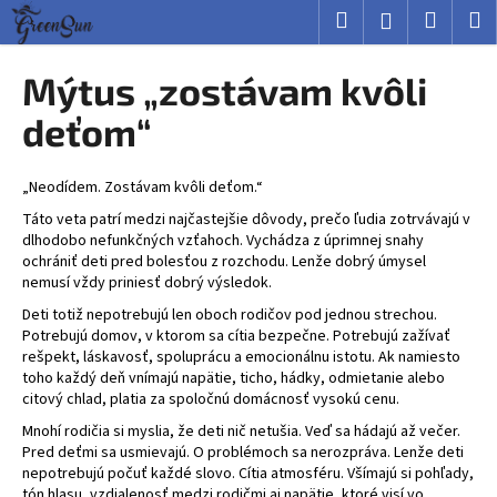
K
Prejsť
Hľadať
Nákup
M
Prihlásenie
na
o
obsah
Späť
Späť
košík
š
Mýtus „zostávam kvôli
í
Č
deťom“
k
o
p
„Neodídem. Zostávam kvôli deťom.“
o
Táto veta patrí medzi najčastejšie dôvody, prečo ľudia zotrvávajú v
t
dlhodobo nefunkčných vzťahoch. Vychádza z úprimnej snahy
r
ochrániť deti pred bolesťou z rozchodu. Lenže dobrý úmysel
nemusí vždy priniesť dobrý výsledok.
e
Deti totiž nepotrebujú len oboch rodičov pod jednou strechou.
b
Potrebujú domov, v ktorom sa cítia bezpečne. Potrebujú zažívať
u
rešpekt, láskavosť, spoluprácu a emocionálnu istotu. Ak namiesto
j
toho každý deň vnímajú napätie, ticho, hádky, odmietanie alebo
citový chlad, platia za spoločnú domácnosť vysokú cenu.
e
Mnohí rodičia si myslia, že deti nič netušia. Veď sa hádajú až večer.
t
Pred deťmi sa usmievajú. O problémoch sa nerozpráva. Lenže deti
e
nepotrebujú počuť každé slovo. Cítia atmosféru. Všímajú si pohľady,
n
tón hlasu, vzdialenosť medzi rodičmi aj napätie, ktoré visí vo