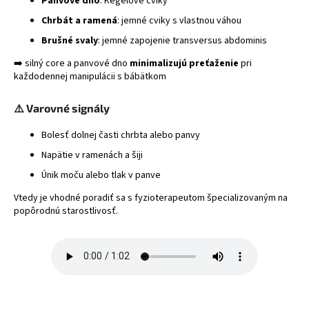
Panvové dno
: Kegelove cviky
Chrbát a ramená
: jemné cviky s vlastnou váhou
Brušné svaly
: jemné zapojenie transversus abdominis
➡️ silný core a panvové dno
minimalizujú preťaženie
pri
každodennej manipulácii s bábätkom
⚠️ Varovné signály
Bolesť dolnej časti chrbta alebo panvy
Napätie v ramenách a šiji
Únik moču alebo tlak v panve
Vtedy je vhodné poradiť sa s fyzioterapeutom špecializovaným na
popôrodnú starostlivosť.