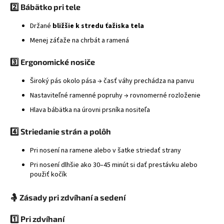
2️⃣ Bábätko pri tele
á
j
Držané
bližšie k stredu ťažiska tela
s
Menej záťaže na chrbát a ramená
ť
3️⃣ Ergonomické nosiče
?
Široký pás okolo pása → časť váhy prechádza na panvu
Nastaviteľné ramenné popruhy → rovnomerné rozloženie
Hlava bábätka na úrovni prsníka nositeľa
HĽADAŤ
4️⃣ Striedanie strán a polôh
Pri nosení na ramene alebo v šatke striedať strany
Pri nosení dlhšie ako 30–45 minút si dať prestávku alebo
použiť kočík
🤱 Zásady pri zdvíhaní a sedení
1️⃣ Pri zdvíhaní