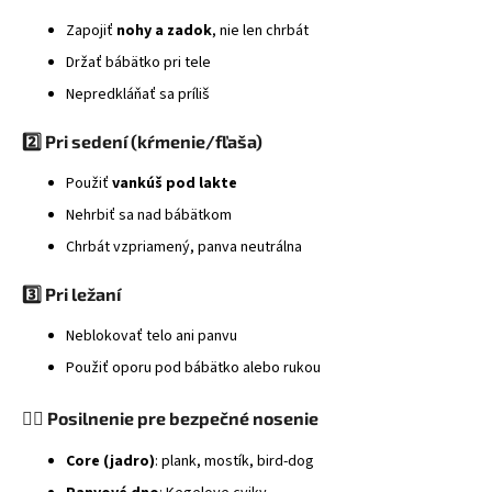
Zapojiť
nohy a zadok
, nie len chrbát
Držať bábätko pri tele
Nepredkláňať sa príliš
2️⃣ Pri sedení (kŕmenie/fľaša)
Použiť
vankúš pod lakte
Nehrbiť sa nad bábätkom
Chrbát vzpriamený, panva neutrálna
3️⃣ Pri ležaní
Neblokovať telo ani panvu
Použiť oporu pod bábätko alebo rukou
🏋️‍♀️ Posilnenie pre bezpečné nosenie
Core (jadro)
: plank, mostík, bird-dog