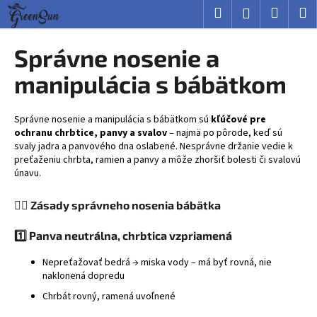
K
Prejsť
Hľadať
Nákup
M
Prihlásenie
na
o
obsah
Späť
Späť
košík
š
Správne nosenie a
í
Č
manipulácia s bábätkom
k
o
p
Správne nosenie a manipulácia s bábätkom sú
kľúčové pre
o
ochranu chrbtice, panvy a svalov
– najmä po pôrode, keď sú
svaly jadra a panvového dna oslabené. Nesprávne držanie vedie k
t
preťaženiu chrbta, ramien a panvy a môže zhoršiť bolesti či svalovú
r
únavu.
e
b
🧍‍♀️ Zásady správneho nosenia bábätka
u
1️⃣ Panva neutrálna, chrbtica vzpriamená
j
e
Nepreťažovať bedrá → miska vody – má byť rovná, nie
naklonená dopredu
t
e
Chrbát rovný, ramená uvoľnené
n