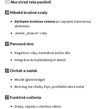
🏋️‍♀️ Ako stred tela posilniť
1️⃣ Hlboké brušné svaly
Dýchanie brušnou stenou
pri zapojení transversus
abdominis
Jemné „draw-in“ cviky
2️⃣ Panvové dno
Kegelove cviky, kontrakcie počas dňa
Integrácia do každodenných aktivít
3️⃣ Chrbát a zadok
Mostík (glute bridge)
Bird-dog (na všetky štyri, protiľahlá ruka a noha)
4️⃣ Funkčné cvičenia
Drepy, výpady s vlastnou váhou