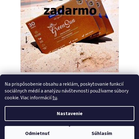
Na prispôsobenie obsahu a reklám, poskytovanie funkcií
sociálnych médií a analýzu návštevnosti používame súbory
PREDCHÁDZAJÚCI ČLÁNOK
ĎALŠÍ ČLÁNOK
cookie. Viac informácií
tu
.
Nastavenie
Z
Vytvoril Shoptet
á
Copyright 2026
Pracie pásiky GreenSun
. Všetky práva vyhradené.
p
Odmietnuť
Súhlasím
Upraviť nastavenie cookies