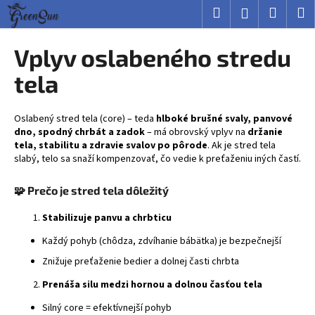
K
Prejsť
Hľadať
Nákup
M
Prihlásenie
na
o
obsah
Späť
Späť
košík
š
Vplyv oslabeného stredu
í
Č
tela
k
o
p
Oslabený stred tela (core) – teda
hlboké brušné svaly, panvové
o
dno, spodný chrbát a zadok
– má obrovský vplyv na
držanie
tela, stabilitu a zdravie svalov po pôrode
. Ak je stred tela
t
slabý, telo sa snaží kompenzovať, čo vedie k preťaženiu iných častí.
r
e
🧩 Prečo je stred tela dôležitý
b
Stabilizuje panvu a chrbticu
u
j
Každý pohyb (chôdza, zdvíhanie bábätka) je bezpečnejší
e
Znižuje preťaženie bedier a dolnej časti chrbta
t
Prenáša silu medzi hornou a dolnou časťou tela
e
Silný core = efektívnejší pohyb
n