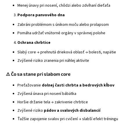
Menej únavy pri nosení, chôdzi alebo zdvíhaní dieťaťa
á
j
Podpora panvového dna
s
Zabráni problémom s únikom moču alebo prolapsom
ť
Pomáha udržať vnútorné orgány v správnej polohe
?
Ochrana chrbtice
Slabý core → prehnutá drieková oblasť → bolesti, napätie
Zvýšené riziko zranenia pri náhlej aktivite
HĽADAŤ
⚠️ Čo sa stane pri slabom core
Preťažovanie
dolnej časti chrbta a bedrových kĺbov
Zvýšená únava pri nosení bábätka
Horšie držanie tela → zakrivenie chrbtice
Zvýšené riziko
pádov a svalových disbalancií
Ťažšie zapojenie svalov pri cvičení → slabší efekt tréningu