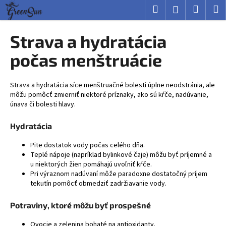
K
Prejsť
Hľadať
Nákup
M
Prihlásenie
na
o
obsah
Späť
Späť
košík
š
Strava a hydratácia
í
Č
počas menštruácie
k
o
p
Strava a hydratácia síce menštruačné bolesti úplne neodstránia, ale
o
môžu pomôcť zmierniť niektoré príznaky, ako sú kŕče, nadúvanie,
únava či bolesti hlavy.
t
r
Hydratácia
e
b
Pite dostatok vody počas celého dňa.
Teplé nápoje (napríklad bylinkové čaje) môžu byť príjemné a
u
u niektorých žien pomáhajú uvoľniť kŕče.
j
Pri výraznom nadúvaní môže paradoxne dostatočný príjem
tekutín pomôcť obmedziť zadržiavanie vody.
e
t
Potraviny, ktoré môžu byť prospešné
e
n
Ovocie a zelenina bohaté na antioxidanty.