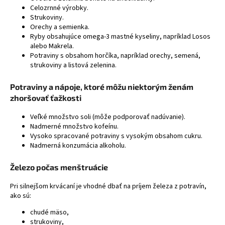
Celozrnné výrobky.
á
Strukoviny.
j
Orechy a semienka.
Ryby obsahujúce omega-3 mastné kyseliny, napríklad
Losos
s
alebo
Makrela
.
ť
Potraviny s obsahom horčíka, napríklad orechy, semená,
?
strukoviny a listová zelenina.
Potraviny a nápoje, ktoré môžu niektorým ženám
zhoršovať ťažkosti
HĽADAŤ
Veľké množstvo soli (môže podporovať nadúvanie).
Nadmerné množstvo kofeínu.
Vysoko spracované potraviny s vysokým obsahom cukru.
Nadmerná konzumácia alkoholu.
Železo počas menštruácie
Pri silnejšom krvácaní je vhodné dbať na príjem železa z potravín,
ako sú:
chudé mäso,
strukoviny,