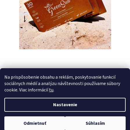
Na prispôsobenie obsahu a reklám, poskytovanie funkcií
sociálnych médií a analýzu návštevnosti používame súbory
PREDCHÁDZAJÚCI ČLÁNOK
ĎALŠÍ ČLÁNOK
cookie. Viac informácií
tu
.
Nastavenie
Z
Vytvoril Shoptet
á
Copyright 2026
Pracie pásiky GreenSun
. Všetky práva vyhradené.
p
Odmietnuť
Súhlasím
Upraviť nastavenie cookies
ä