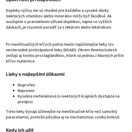
Doplnky výživy nie sú vhodné pre každého a vysoké dávky
niektorých vitamínov alebo minerálov môžu byť škodlivé. Ak
uvažujete o pravidelnom užívaní doplnkov, najmä vo vyšších
dávkach, je rozumné poradiť sa s lekárom alebo lekárnikom.
Pri menštruačných kŕčoch patria medzi najúčinnejšie lieky tzv.
nesteroidné protizápalové lieky (NSAID). Okrem tlmenia bolesti
znižujú aj tvorbu prostaglandínov, ktoré sú jednou z hlavných príčin
kŕčov maternice.
Lieky s najlepšími dôkazmi
Ibuprofen
Naproxen
Kyselina mefenámová
(v niektorých krajinách dostupná na
predpis)
Tieto lieky bývajú účinnejšie na menštruačné kŕče než samotný
paracetamol, pretože pôsobia aj na mechanizmus vzniku bolesti.
Kedy ich užiť