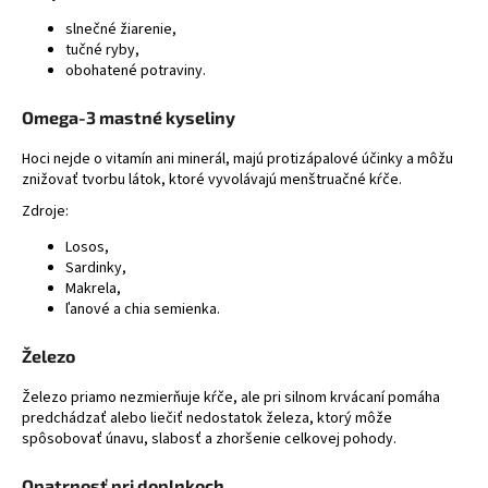
slnečné žiarenie,
tučné ryby,
obohatené potraviny.
Omega-3 mastné kyseliny
Hoci nejde o vitamín ani minerál, majú protizápalové účinky a môžu
znižovať tvorbu látok, ktoré vyvolávajú menštruačné kŕče.
Zdroje:
Losos
,
Sardinky
,
Makrela
,
ľanové a chia semienka.
Železo
Železo priamo nezmierňuje kŕče, ale pri silnom krvácaní pomáha
predchádzať alebo liečiť nedostatok železa, ktorý môže
spôsobovať únavu, slabosť a zhoršenie celkovej pohody.
Opatrnosť pri doplnkoch