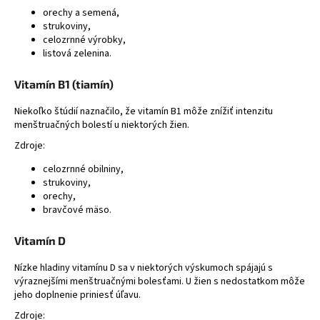
orechy a semená,
strukoviny,
celozrnné výrobky,
listová zelenina.
Vitamín B1 (tiamín)
Niekoľko štúdií naznačilo, že vitamín B1 môže znížiť intenzitu
menštruačných bolestí u niektorých žien.
Zdroje:
celozrnné obilniny,
strukoviny,
orechy,
bravčové mäso.
Vitamín D
Nízke hladiny vitamínu D sa v niektorých výskumoch spájajú s
výraznejšími menštruačnými bolesťami. U žien s nedostatkom môže
jeho doplnenie priniesť úľavu.
Zdroje: