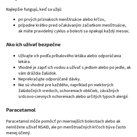
Najlepšie fungujú, keď sa užijú:
pri prvých príznakoch menštruácie alebo kŕčov,
prípadne krátko pred očakávaným začiatkom menštruácie,
ak máte pravidelný cyklus a bolesti sa opakujú každý mesiac.
Ako ich užívať bezpečne
Užívajte ich podľa príbalového letáka alebo odporúčania
lekára.
Vhodné je zapiť ich vodou a užívať s jedlom alebo po jedle, ak
vám dráždia žalúdok.
Neprekračujte odporúčané dávky.
Nie sú vhodné pre každého, napríklad pri niektorých
žalúdočných vredoch, ochoreniach obličiek, závažných
srdcovo-cievnych ochoreniach alebo určitých typoch alergií.
Paracetamol
Paracetamol
môže pomôcť pri miernejších bolestiach alebo ak
nemôžete užívať NSAID, ale pri menštruačných kŕčoch býva často
menej účinný.