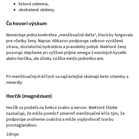
listová zelenina,
obohatené obilniny.
Čo hovorí výskum
Neexistuje jedna konkrétna „menštruačná diéta“, ktorá by fungovala
pre všetky ženy. Najviac dôkazov podporuje celkovo vyváženú
stravu, dostatočnú hydratáciu a pravidelný pohyb. Niektoré ženy
pozorujú zlepšenie pri vyššom príjme omega-3 mastných kyselín
alebo horčíka, ale účinky sa líšia medzi jednotlivcami.
Pri menštruačných kŕčoch sa najčastejšie skúmajú tieto vitamíny a
minerály:
Horčík (magnézium)
Horčík sa podieľa na funkcii svalov a nervov. Niektoré štúdie
naznačujú, že môže pomôcť zmierniť menštruačné kŕče tým, že
podporuje uvoľnenie svalstva a môže ovplyvňovať tvorbu
prostaglandínov.
Zdroje: