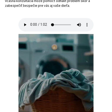
Včasná konzultácia môže pomôcť odhaliť problém skôr a
zabezpečiť bezpečie pre vás aj vaše dieťa.