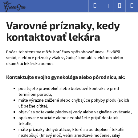
K
Prejsť
Hľadať
Nákup
M
Prihlásenie
na
o
obsah
Späť
Späť
košík
š
Varovné príznaky, kedy
í
Č
kontaktovať lekára
k
o
p
Počas tehotenstva môžu horúčavy spôsobovať únavu či väčší
o
smäd, niektoré príznaky však vyžadujú kontakt s lekárom alebo
okamžitú lekársku pomoc.
t
r
Kontaktujte svojho gynekológa alebo pôrodnicu, ak:
e
b
pociťujete pravidelné alebo bolestivé kontrakcie pred
termínom pôrodu,
u
máte výrazne znížené alebo chýbajúce pohyby plodu (ak ich
j
už bežne cítite),
objaví sa odtekanie plodovej vody alebo vaginálne krvácanie,
e
opakovane vraciate alebo nedokážete prijať dostatok
t
tekutín,
e
máte príznaky dehydratácie, ktoré sa po doplnení tekutín
nezlepšujú (tmavý moč, veľmi zriedkavé močenie, silný
n