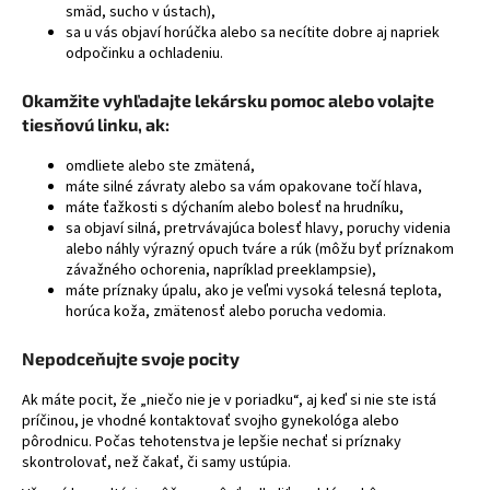
smäd, sucho v ústach),
á
sa u vás objaví horúčka alebo sa necítite dobre aj napriek
j
odpočinku a ochladeniu.
s
Okamžite vyhľadajte lekársku pomoc alebo volajte
ť
tiesňovú linku, ak:
?
omdliete alebo ste zmätená,
máte silné závraty alebo sa vám opakovane točí hlava,
máte ťažkosti s dýchaním alebo bolesť na hrudníku,
sa objaví silná, pretrvávajúca bolesť hlavy, poruchy videnia
alebo náhly výrazný opuch tváre a rúk (môžu byť príznakom
HĽADAŤ
závažného ochorenia, napríklad preeklampsie),
máte príznaky úpalu, ako je veľmi vysoká telesná teplota,
horúca koža, zmätenosť alebo porucha vedomia.
Nepodceňujte svoje pocity
Ak máte pocit, že „niečo nie je v poriadku“, aj keď si nie ste istá
príčinou, je vhodné kontaktovať svojho gynekológa alebo
pôrodnicu. Počas tehotenstva je lepšie nechať si príznaky
skontrolovať, než čakať, či samy ustúpia.