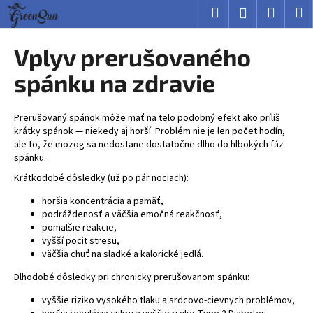
K
Prejsť
Hľadať
Nákup
M
Prihlásenie
na
o
obsah
Späť
Späť
košík
š
Vplyv prerušovaného
í
Č
spánku na zdravie
k
o
p
Prerušovaný spánok môže mať na telo podobný efekt ako príliš
o
krátky spánok — niekedy aj horší. Problém nie je len počet hodín,
ale to, že mozog sa nedostane dostatočne dlho do hlbokých fáz
t
spánku.
r
Krátkodobé dôsledky (už po pár nociach):
e
b
horšia koncentrácia a pamäť,
podráždenosť a väčšia emočná reakčnosť,
u
pomalšie reakcie,
j
vyšší pocit stresu,
väčšia chuť na sladké a kalorické jedlá.
e
t
Dlhodobé dôsledky pri chronicky prerušovanom spánku:
e
vyššie riziko vysokého tlaku a srdcovo-cievnych problémov,
n