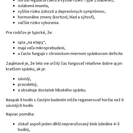
horšia regulácia cukru a vyššie riziko
Type 2 Diabetes
,
oslabená imunita,
á
vyššie riziko úzkosti a depresívnych symptómov,
j
hormonálne zmeny (kortizol, hlad a sýtosť),
s
väčšie riziko vyhorenia.
ť
Pre rodičov je typické, že:
?
spia „na etapy“,
majú veľa mikroprebudení,
a často fungujú v chronickom miernom spánkovom deficite.
Zaujímavé je, že telo vie určitý čas fungovať relatívne dobre aj pri
HĽADAŤ
kratšom spánku, ak je:
súvislý,
pravidelný,
a obsahuje dostatok hlbokého spánku.
Naopak 8 hodín s častým budením môže regenerovať horšie než 6
súvislých hodín.
Najviac pomáha:
získať aspoň jeden dlhší neprerušovaný blok (ideálne 4–5
hodín),