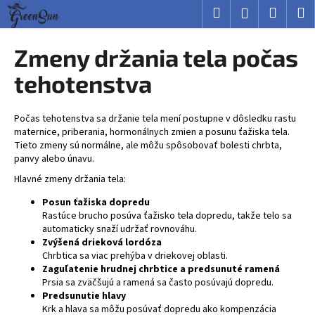
K
Prejsť
Hľadať
Nákup
M
Prihlásenie
na
o
obsah
Späť
Späť
košík
š
Zmeny držania tela počas
í
Č
tehotenstva
k
o
p
Počas tehotenstva sa držanie tela mení postupne v dôsledku rastu
o
maternice, priberania, hormonálnych zmien a posunu ťažiska tela.
Tieto zmeny sú normálne, ale môžu spôsobovať bolesti chrbta,
t
panvy alebo únavu.
r
Hlavné zmeny držania tela:
e
b
Posun ťažiska dopredu
Rastúce brucho posúva ťažisko tela dopredu, takže telo sa
u
automaticky snaží udržať rovnováhu.
j
Zvýšená drieková lordóza
Chrbtica sa viac prehýba v driekovej oblasti.
e
Zaguľatenie hrudnej chrbtice a predsunuté ramená
t
Prsia sa zväčšujú a ramená sa často posúvajú dopredu.
e
Predsunutie hlavy
Krk a hlava sa môžu posúvať dopredu ako kompenzácia
n