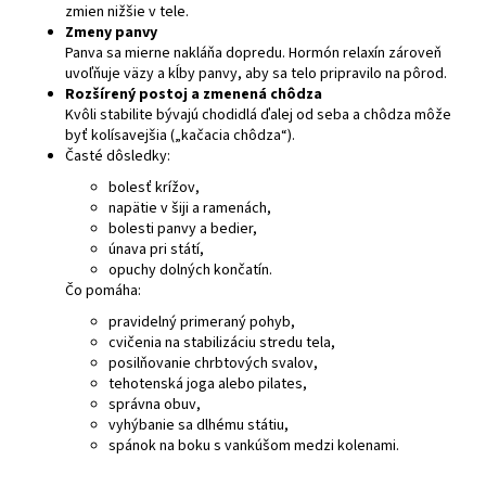
zmien nižšie v tele.
á
Zmeny panvy
j
Panva sa mierne nakláňa dopredu. Hormón relaxín zároveň
uvoľňuje väzy a kĺby panvy, aby sa telo pripravilo na pôrod.
s
Rozšírený postoj a zmenená chôdza
ť
Kvôli stabilite bývajú chodidlá ďalej od seba a chôdza môže
byť kolísavejšia („kačacia chôdza“).
?
Časté dôsledky:
bolesť krížov,
napätie v šiji a ramenách,
bolesti panvy a bedier,
únava pri státí,
HĽADAŤ
opuchy dolných končatín.
Čo pomáha:
pravidelný primeraný pohyb,
cvičenia na stabilizáciu stredu tela,
posilňovanie chrbtových svalov,
tehotenská joga alebo pilates,
správna obuv,
vyhýbanie sa dlhému státiu,
spánok na boku s vankúšom medzi kolenami.