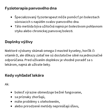
Fyzioterapia panvového dna
Špecializovaný fyzioterapeut môže pomôcť pri bolestiach
súvisiacich s napätím svalov panvového dna.
Táto metóda býva užitočná najmä pri bolestivom pohlavnom
styku alebo chronickej panvovej bolesti.
Doplnky výživy
Niektoré výskumy skúmali omega-3 mastné kyseliny, horčík či
vitamín D, ale dôkazy zatiaľ nie sú dostatočne silné na jednoznačné
odporúčania. Pred užívaním doplnkov je vhodné poradiť sa s
lekárom, najmä ak užívate lieky.
Kedy vyhľadať lekára
Ak:
bolesť výrazne obmedzuje bežné fungovanie,
sa príznaky zhoršujú,
máte problémy s otehotnením,
alebo prirodzené metódy neprinášajú úľavu,