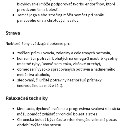
bicyklovanie) môže podporovať tvorbu endorfínov, ktoré
á
prirodzene tlmia bolesť.
j
Jemná joga alebo strečing môžu pomôcť pri napätí
panvového dna a chrbtových svalov.
s
ť
Strava
?
Niektoré ženy uvádzajú zlepšenie pri:
zvýšení príjmu ovocia, zeleniny a celozrnných potravín,
konzumácii potravín bohatých na omega-3 mastné kyseliny
(mastné ryby, ľanové semienka, vlašské orechy),
HĽADAŤ
obmedzení vysoko spracovaných potravín a nadmerného
množstva alkoholu,
sledovaní, či určité potraviny nezhoršujú príznaky
(individuálne sa môže líšiť).
Relaxačné techniky
Meditácia, dychové cvičenia a progresívna svalová relaxácia
môžu pomôcť zvládať chronickú bolesť a stres.
Chronická bolesť býva často intenzívnejšie vnímaná počas
období zvýšeného stresu.