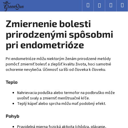
K
Prejsť
Hľadať
Nákup
M
Prihlásenie
na
o
obsah
Späť
Späť
košík
š
Zmiernenie bolesti
í
Č
prirodzenými spôsobmi
k
o
pri endometrióze
p
o
Pri endometrióze môžu niektorým ženám prirodzené metódy
t
pomôcť zmierniť bolesť a zlepšiť kvalitu života, hoci samotné
r
ochorenie nevyliečia. Účinnosť sa líši od človeka k človeku.
e
Teplo
b
u
Nahrievacia poduška alebo termofor na podbruško môže
j
uvoľniť svaly a zmierniť menštruačné kŕče.
Teplý kúpeľ alebo sprcha môžu mať podobný efekt.
e
t
Pohyb
e
n
Pravidelná mierna fyzická aktivita (chôdza, plávanie,