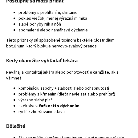
Postupne sa môžu pridať
á
problémy s prehĺtaním, slintanie
j
pokles viečok, menej výrazná mimika
s
slabé pohyby rúk a nôh
spomalené alebo namáhavé dýchanie
ť
?
Tieto príznaky sú spôsobené toxínom baktérie
Clostridium
botulinum
, ktorý blokuje nervovo-svalový prenos.
Kedy okamžite vyhľadať lekára
HĽADAŤ
Neváhaj a kontaktuj lekára alebo pohotovosť
okamžite
, ak si
všimneš:
kombináciu zápchy + slabosti alebo ochabnutosti
problémy s kŕmením (dieťa nevie sať alebo prehĺtať)
výrazne slabý plač
akékoľvek
ťažkosti s dýchaním
rýchle zhoršovanie stavu
Dôležité
Stav sa môže zhoršovať postupne, ale aj pomerne rýchlo