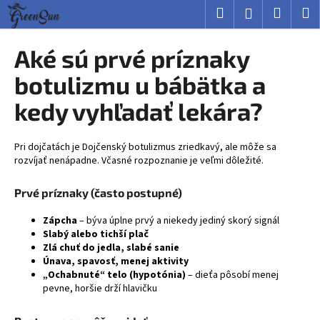
K
Prejsť
Hľadať
Nákup
M
Prihlásenie
na
o
obsah
Späť
Späť
košík
š
Aké sú prvé príznaky
í
Č
botulizmu u bábätka a
k
o
kedy vyhľadať lekára?
p
o
Pri dojčatách je
Dojčenský botulizmus
zriedkavý, ale môže sa
t
rozvíjať nenápadne. Včasné rozpoznanie je veľmi dôležité.
r
e
Prvé príznaky (často postupné)
b
Zápcha
– býva úplne prvý a niekedy jediný skorý signál
u
Slabý alebo tichší plač
j
Zlá chuť do jedla, slabé sanie
e
Únava, spavosť, menej aktivity
„Ochabnuté“ telo (hypotónia)
– dieťa pôsobí menej
t
pevne, horšie drží hlavičku
e
n