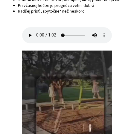
Pri včasnej liečbe je prognóza veľmi dobrá
Radšej prísť „zbytočne“ než neskoro