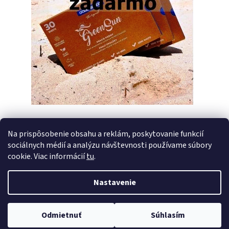
Na prispôsobenie obsahu a reklám, poskytovanie funkcií
sociálnych médií a analýzu návštevnosti používame súbory
PREDCHÁDZAJÚCI ČLÁNOK
ĎALŠÍ ČLÁNOK
cookie. Viac informácií
tu
.
Nastavenie
Z
Vytvoril Shoptet
á
Copyright 2026
Pracie pásiky GreenSun
. Všetky práva vyhradené.
p
Odmietnuť
Súhlasím
Upraviť nastavenie cookies
ä