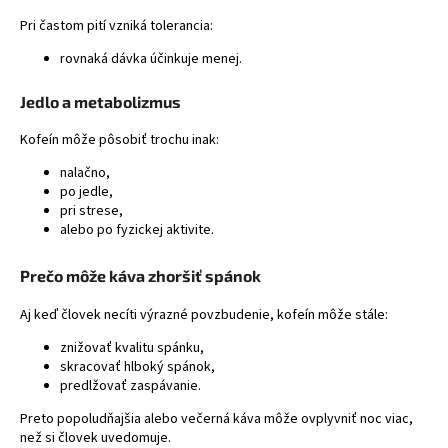
Pri častom pití vzniká tolerancia:
rovnaká dávka účinkuje menej.
Jedlo a metabolizmus
Kofeín môže pôsobiť trochu inak:
nalačno,
po jedle,
pri strese,
alebo po fyzickej aktivite.
Prečo môže káva zhoršiť spánok
Aj keď človek necíti výrazné povzbudenie, kofeín môže stále:
znižovať kvalitu spánku,
skracovať hlboký spánok,
predlžovať zaspávanie.
Preto popoludňajšia alebo večerná
káva
môže ovplyvniť noc viac,
než si človek uvedomuje.