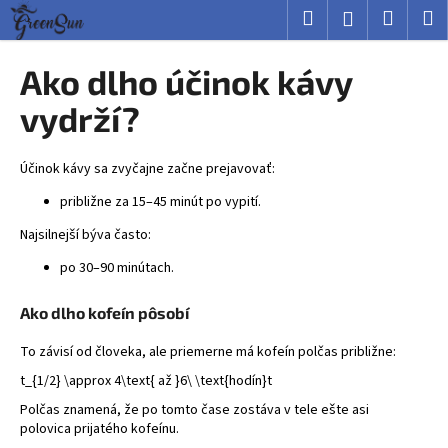
K
Prejsť
Hľadať
Nákup
M
Prihlásenie
na
o
obsah
Späť
Späť
košík
š
Ako dlho účinok kávy
í
Č
vydrží?
k
o
p
Účinok
kávy
sa zvyčajne začne prejavovať:
o
približne za 15–45 minút po vypití.
t
Najsilnejší býva často:
r
e
po 30–90 minútach.
b
u
Ako dlho kofeín pôsobí
j
To závisí od človeka, ale priemerne má kofeín polčas približne:
e
t_{1/2} \approx 4\text{ až }6\ \text{hodín}
t
t
Polčas znamená, že po tomto čase zostáva v tele ešte asi
e
polovica prijatého kofeínu.
n