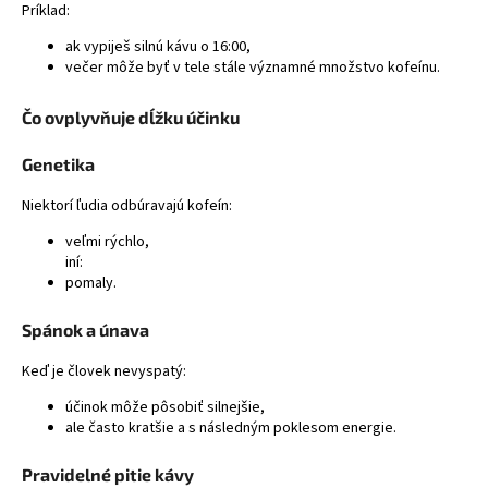
Príklad:
á
ak vypiješ silnú kávu o 16:00,
j
večer môže byť v tele stále významné množstvo kofeínu.
s
ť
Čo ovplyvňuje dĺžku účinku
?
Genetika
Niektorí ľudia odbúravajú kofeín:
veľmi rýchlo,
HĽADAŤ
iní:
pomaly.
Spánok a únava
Keď je človek nevyspatý:
účinok môže pôsobiť silnejšie,
ale často kratšie a s následným poklesom energie.
Pravidelné pitie kávy