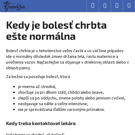
K
Prejsť
Hľadať
Nákup
M
Prihlásenie
na
o
obsah
Späť
Späť
košík
š
Kedy je bolesť chrbta
í
Č
ešte normálna
k
o
p
Bolesť chrbta je v tehotenstve veľmi častá a vo väčšine prípadov
o
ide o normálny dôsledok zmien držania tela, rastu maternice a
uvoľnenia väzov. Najčastejšie sa objavuje v driekovej oblasti alebo v
t
oblasti panvy.
r
Za bežnú sa považuje bolesť, ktorá:
e
b
je mierna až stredná,
zhoršuje sa pri dlhom státí, chôdzi alebo únave,
u
zlepší sa po oddychu, zmene polohy alebo jemnom cvičení,
j
neobjavuje sa náhle a veľmi intenzívne,
nie je sprevádzaná ďalšími varovnými príznakmi.
e
t
Kedy treba kontaktovať lekára
e
n