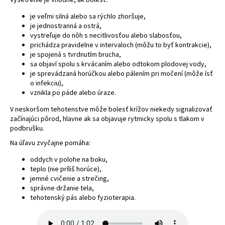
Vyšetrenie je vhodné, ak bolesť:
á
je veľmi silná alebo sa rýchlo zhoršuje,
j
je jednostranná a ostrá,
vystreľuje do nôh s necitlivosťou alebo slabosťou,
s
prichádza pravidelne v intervaloch (môžu to byť kontrakcie),
ť
je spojená s tvrdnutím brucha,
?
sa objaví spolu s krvácaním alebo odtokom plodovej vody,
je sprevádzaná horúčkou alebo pálením pri močení (môže ísť
o infekciu),
vznikla po páde alebo úraze.
V neskoršom tehotenstve môže bolesť krížov niekedy signalizovať
HĽADAŤ
začínajúci pôrod, hlavne ak sa objavuje rytmicky spolu s tlakom v
podbrušku.
Na úľavu zvyčajne pomáha:
oddych v polohe na boku,
teplo (nie príliš horúce),
jemné cvičenie a strečing,
správne držanie tela,
tehotenský pás alebo fyzioterapia.