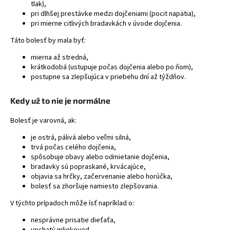
tlak),
á
pri dlhšej prestávke medzi dojčeniami (pocit napätia),
pri mierne citlivých bradavkách v úvode dojčenia.
j
s
Táto bolesť by mala byť:
ť
mierna až stredná,
?
krátkodobá (ustupuje počas dojčenia alebo po ňom),
postupne sa zlepšujúca v priebehu dní až týždňov.
Kedy už to nie je normálne
HĽADAŤ
Bolesť je varovná, ak:
je ostrá, pálivá alebo veľmi silná,
trvá počas celého dojčenia,
spôsobuje obavy alebo odmietanie dojčenia,
bradavky sú popraskané, krvácajúce,
objavia sa hrčky, začervenanie alebo horúčka,
bolesť sa zhoršuje namiesto zlepšovania.
V týchto prípadoch môže ísť napríklad o:
nesprávne prisatie dieťaťa,