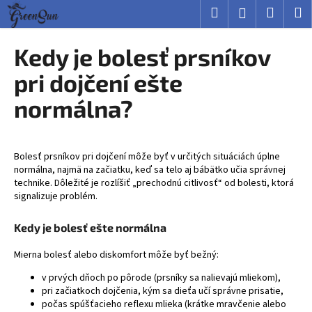
K
Prejsť
Hľadať
Nákup
M
Prihlásenie
na
o
obsah
Späť
Späť
košík
š
Kedy je bolesť prsníkov
í
Č
pri dojčení ešte
k
o
normálna?
p
o
t
Bolesť prsníkov pri dojčení môže byť v určitých situáciách úplne
r
normálna, najmä na začiatku, keď sa telo aj bábätko učia správnej
e
technike. Dôležité je rozlíšiť „prechodnú citlivosť“ od bolesti, ktorá
signalizuje problém.
b
u
Kedy je bolesť ešte normálna
j
e
Mierna bolesť alebo diskomfort môže byť bežný:
t
v prvých dňoch po pôrode (prsníky sa nalievajú mliekom),
e
pri začiatkoch dojčenia, kým sa dieťa učí správne prisatie,
počas spúšťacieho reflexu mlieka (krátke mravčenie alebo
n