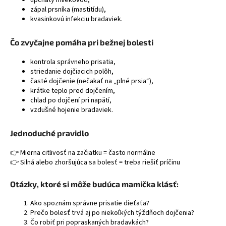
upchatý mliekovod,
zápal prsníka (mastitídu),
kvasinkovú infekciu bradaviek.
Čo zvyčajne pomáha pri bežnej bolesti
kontrola správneho prisatia,
striedanie dojčiacich polôh,
časté dojčenie (nečakať na „plné prsia“),
krátke teplo pred dojčením,
chlad po dojčení pri napätí,
vzdušné hojenie bradaviek.
Jednoduché pravidlo
👉 Mierna citlivosť na začiatku = často normálne
👉 Silná alebo zhoršujúca sa bolesť = treba riešiť príčinu
Otázky, ktoré si môže budúca mamička klásť:
Ako spoznám správne prisatie dieťaťa?
Prečo bolesť trvá aj po niekoľkých týždňoch dojčenia?
Čo robiť pri popraskaných bradavkách?