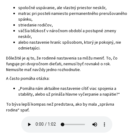
spoločné uspávanie, ale vlastný priestor neskôr,
matrac pri posteli namiesto permanentného prerušovaného
spánku,
striedanie rodičov,
väčšia blízkosť v náročnom období a postupné zmeny
neskôr,
alebo nastavenie hraníc spôsobom, ktorý je pokojný, nie
odmietajúci.
Dôležité je aj to, že rodinné nastavenia sa môžu meniť. To, čo
funguje pri dvojročnom dieťati, nemusí byť rovnaké o rok.
Nemusíte mať navždy jedno rozhodnutie.
A často pomáha otázka:
„Pomáha nám aktuálne nastavenie cítiť viac spojenia a
stability, alebo už prináša hlavne vyčerpanie a napätie?“
To býva lepší kompas než predstava, ako by mala „správna
rodina“ spať.