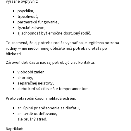
výrazne ovplyvniť:
á
psychiku,
j
trpezlivosť,
s
partnerské fungovanie,
fyzické zdravie,
ť
aj schopnosť byť emočne dostupný rodič.
?
To znamená, že aj potreba rodiča vyspať sa je legitímna potreba
rodiny — nie niečo menej dôležité než potreba dieťaťa po
blízkosti.
Zároveň deti často naozaj potrebujú viac kontaktu:
HĽADAŤ
v období zmien,
choroby,
separačnej neistoty,
alebo keď sú citlivejšie temperamentom.
Preto veľa rodín časom nehľadá extrém:
ani úplné prispôsobenie sa dieťaťu,
ani tvrdé oddeľovanie,
ale pružný stred.
Napríklad: