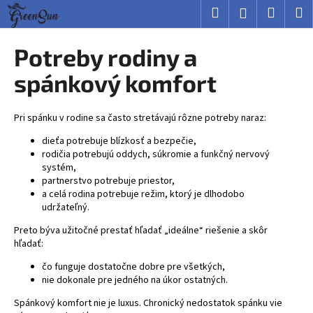
K
Prejsť
Hľadať
Nákup
M
Prihlásenie
na
o
obsah
Späť
Späť
košík
š
Potreby rodiny a
í
Č
spánkový komfort
k
o
p
Pri spánku v rodine sa často stretávajú rôzne potreby naraz:
o
dieťa potrebuje blízkosť a bezpečie,
t
rodičia potrebujú oddych, súkromie a funkčný nervový
r
systém,
partnerstvo potrebuje priestor,
e
a celá rodina potrebuje režim, ktorý je dlhodobo
b
udržateľný.
u
Preto býva užitočné prestať hľadať „ideálne“ riešenie a skôr
j
hľadať:
e
čo funguje dostatočne dobre pre všetkých,
t
nie dokonale pre jedného na úkor ostatných.
e
Spánkový komfort nie je luxus. Chronický nedostatok spánku vie
n