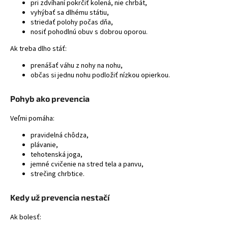
pri zdvíhaní pokrčiť kolená, nie chrbát,
vyhýbať sa dlhému státiu,
striedať polohy počas dňa,
nosiť pohodlnú obuv s dobrou oporou.
Ak treba dlho stáť:
prenášať váhu z nohy na nohu,
občas si jednu nohu podložiť nízkou opierkou.
Pohyb ako prevencia
Veľmi pomáha:
pravidelná chôdza,
plávanie,
tehotenská joga,
jemné cvičenie na stred tela a panvu,
strečing chrbtice.
Kedy už prevencia nestačí
Ak bolesť: