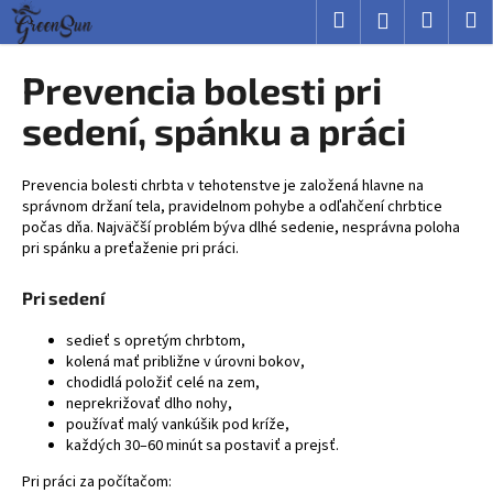
K
Prejsť
Hľadať
Nákup
M
Prihlásenie
na
o
obsah
Späť
Späť
košík
š
Prevencia bolesti pri
í
Č
sedení, spánku a práci
k
o
p
Prevencia bolesti chrbta v tehotenstve je založená hlavne na
o
správnom držaní tela, pravidelnom pohybe a odľahčení chrbtice
počas dňa. Najväčší problém býva dlhé sedenie, nesprávna poloha
t
pri spánku a preťaženie pri práci.
r
e
Pri sedení
b
sedieť s opretým chrbtom,
u
kolená mať približne v úrovni bokov,
j
chodidlá položiť celé na zem,
e
neprekrižovať dlho nohy,
používať malý vankúšik pod kríže,
t
každých 30–60 minút sa postaviť a prejsť.
e
Pri práci za počítačom:
n