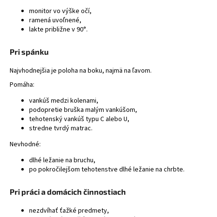
á
monitor vo výške očí,
ramená uvoľnené,
j
lakte približne v 90°.
s
ť
Pri spánku
?
Najvhodnejšia je poloha na boku, najmä na ľavom.
Pomáha:
vankúš medzi kolenami,
podopretie bruška malým vankúšom,
HĽADAŤ
tehotenský vankúš typu C alebo U,
stredne tvrdý matrac.
Nevhodné:
dlhé ležanie na bruchu,
po pokročilejšom tehotenstve dlhé ležanie na chrbte.
Pri práci a domácich činnostiach
nezdvíhať ťažké predmety,