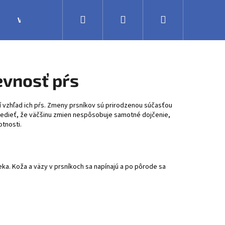
Hľadať
Prihlásenie
Nákupný
Výroba
Obchodné podmienky
Veľkoobchodná 
košík
evnosť pŕs
 vzhľad ich pŕs. Zmeny prsníkov sú prirodzenou súčasťou
e vedieť, že väčšinu zmien nespôsobuje samotné dojčenie,
tnosti.
eka. Koža a väzy v prsníkoch sa napínajú a po pôrode sa
.