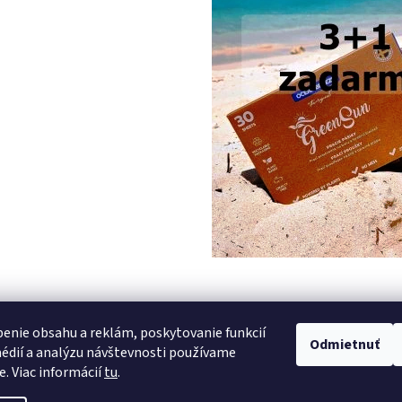
PREDCHÁDZAJÚCI ČLÁNOK
enie obsahu a reklám, poskytovanie funkcií
Odmietnuť
édií a analýzu návštevnosti používame
e. Viac informácií
tu
.