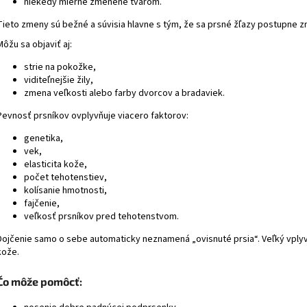
niekedy mierne zmenené tvarom.
Tieto zmeny sú bežné a súvisia hlavne s tým, že sa prsné žľazy postupne z
Môžu sa objaviť aj:
strie na pokožke,
viditeľnejšie žily,
zmena veľkosti alebo farby dvorcov a bradaviek.
Pevnosť prsníkov ovplyvňuje viacero faktorov:
genetika,
vek,
elasticita kože,
počet tehotenstiev,
kolísanie hmotnosti,
fajčenie,
veľkosť prsníkov pred tehotenstvom.
Dojčenie samo o sebe automaticky neznamená „ovisnuté prsia“. Veľký vply
kože.
Čo môže pomôcť: