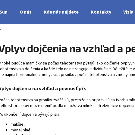
nSun
O nás
Kde nás nájdete
Kontakty
Vízia
s
Čo potrebujete nájsť?
Vplyv dojčenia na vzhľad a p
HĽADAŤ
Mnohé budúce mamičky sa počas tehotenstva pýtajú, ako dojčenie ovplyvní
tehotenstva a dojčenia a každé telo na ne reaguje individuálne. Dôležité j
ale najmä hormonálne zmeny, rast prsníkov počas tehotenstva a zmeny hmo
Vplyv dojčenia na vzhľad a pevnosť pŕs
Počas tehotenstva sa prsníky zväčšujú, pretože sa pripravujú na tvorbu mli
veľkosť prsníkov môže meniť podľa množstva mlieka a frekvencie dojčenia
Po ukončení dojčenia bývajú prsia:
mäkšie,
menej plné,