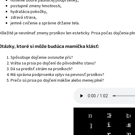
nosenie dobre padnúcej podprsenky,
postupné zmeny hmotnosti,
hydratácia pokožky,
zdravá strava,
jemné cvičenie a správne držanie tela.
Dôležité je nevnímať zmeny prsníkov len esteticky. Prsia počas dojčenia pln
Otázky, ktoré si môže budúca mamička klásť:
Spôsobuje dojčenie ovisnutie pŕs?
Vrátia sa prsia po dojčení do pôvodného stavu?
Dá sa predísť striám na prsníkoch?
Má správna podprsenka vplyv na pevnosť prsníkov?
Prečo sú prsia po dojčení mäkšie alebo menej plné?